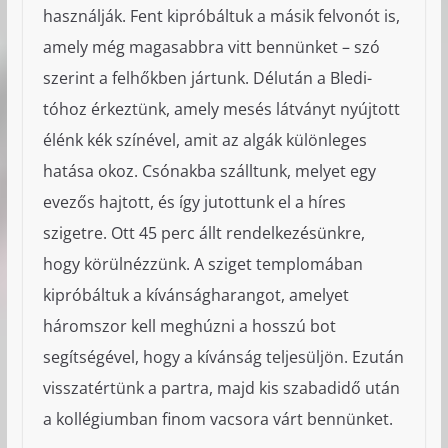
használják. Fent kipróbáltuk a másik felvonót is,
amely még magasabbra vitt bennünket – szó
szerint a felhőkben jártunk. Délután a Bledi-
tóhoz érkeztünk, amely mesés látványt nyújtott
élénk kék színével, amit az algák különleges
hatása okoz. Csónakba szálltunk, melyet egy
evezős hajtott, és így jutottunk el a híres
szigetre. Ott 45 perc állt rendelkezésünkre,
hogy körülnézzünk. A sziget templomában
kipróbáltuk a kívánságharangot, amelyet
háromszor kell meghúzni a hosszú bot
segítségével, hogy a kívánság teljesüljön. Ezután
visszatértünk a partra, majd kis szabadidő után
a kollégiumban finom vacsora várt bennünket.