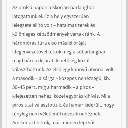
Az utolsó napon a Škocjan-barlanghoz
látogattunk el. Ez a hely egyszerűen
lélegzetelállító volt – hatalmas terek és
különleges képződmények vártak ránk. A
háromórás túra első másfél óráját
idegenvezetővel tettük meg a sóbarlangban,
majd három kijárati lehetőség közül
választhattunk. Az első egy könnyű útvonal volt,
a második – a sárga – közepes nehézségű, kb.
30–45 perc, míg a harmadik – a piros –
kifejezetten nehéz, közel egyórás kihívás. Mi a
piros utat választottuk, és hamar kiderült, hogy
tényleg nem véletlenül nevezik nehéznek.
Amikor azt hittük, már minden lépcsőt