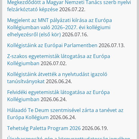
Megkezdődött a Magyar Nemzeti Tanács szerb nyelvi
felzárkóztató képzése
2026.07.22.
Megjelent az MNT pályázati kiírása az Európa
Kollégiumban való 2026–2027. évi kollégiumi
elhelyezésről (első kör)
2026.07.16.
Kollégistáink az Európai Parlamentben
2026.07.13.
Z-szakos egyetemisták látogatása az Európa
Kollégiumban
2026.07.02.
Kollégistáink átvették a nyelvtudást igazoló
tanúsítványokat
2026.06.24.
Felvidéki egyetemisták látogatása az Európa
Kollégiumban
2026.06.24.
Hálaadó Te Deum szentmisével zárta a tanévet az
Európa Kollégium
2026.06.24.
Tehetség Paletta Program 2026
2026.06.19.
Újrahasznosító-gép a környezettudatosság jegyében