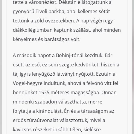
tette a városnézést. Délután ellátogattunk a
gyönyörű Tivoli parkba, ahol kellemes sétát
tettünk a zöld övezetekben. A nap végén egy
diákkollégiumban kaptunk szállást, ahol minden
kényelmes és barátságos volt.
A második napot a Bohinj-tónál kezdtük. Bár
esett az eső, ez sem szegte kedvünket, hiszen a
táj így is lenyűgöző látványt nyújtott. Ezután a
Vogel-hegyre indultunk, ahová a felvonó vitt fel
bennünket 1535 méteres magasságba. Onnan
mindenki szabadon választhatta, merre
folytatja a kirándulást. Én és a társaságom az
erdős túraútvonalat választottuk, mivel a
kavicsos részeket inkább télen, síelésre