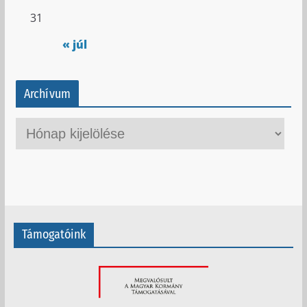
31
« júl
Archívum
A
r
c
h
í
v
Támogatóink
u
m