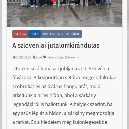
GALÉRIA
HÍREK
KOLLÉGISTÁINK TOLLÁBÓL
A szlovéniai jutalomkirándulás
,
2025.08.27.
Zsolt
kirándulás
Szlovénia
Utunk első állomása Ljubljana volt, Szlovénia
fővárosa. A központban sétálva megcsodáltuk a
szobrokat és az óváros hangulatát, majd
átkeltünk a híres hídon, ahol a sárkány
legendájáról is hallottunk. A helyiek szerint, ha
egy szűz lép át a hídon, a sárkány megmozdítja
a farkát. Ez a hiedelem még különlegesebbé