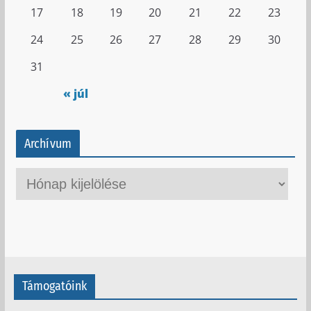
17
18
19
20
21
22
23
24
25
26
27
28
29
30
31
« júl
Archívum
A
r
c
h
í
v
Támogatóink
u