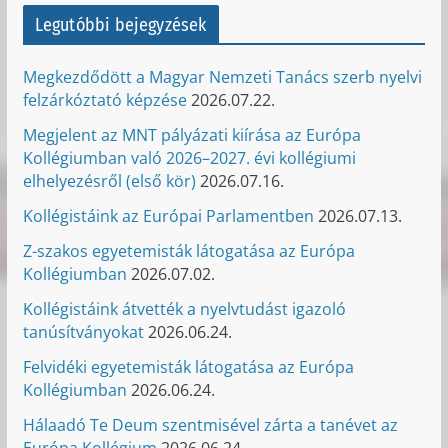
Legutóbbi bejegyzések
Megkezdődött a Magyar Nemzeti Tanács szerb nyelvi
felzárkóztató képzése
2026.07.22.
Megjelent az MNT pályázati kiírása az Európa
Kollégiumban való 2026–2027. évi kollégiumi
elhelyezésről (első kör)
2026.07.16.
Kollégistáink az Európai Parlamentben
2026.07.13.
Z-szakos egyetemisták látogatása az Európa
Kollégiumban
2026.07.02.
Kollégistáink átvették a nyelvtudást igazoló
tanúsítványokat
2026.06.24.
Felvidéki egyetemisták látogatása az Európa
Kollégiumban
2026.06.24.
Hálaadó Te Deum szentmisével zárta a tanévet az
Európa Kollégium
2026.06.24.