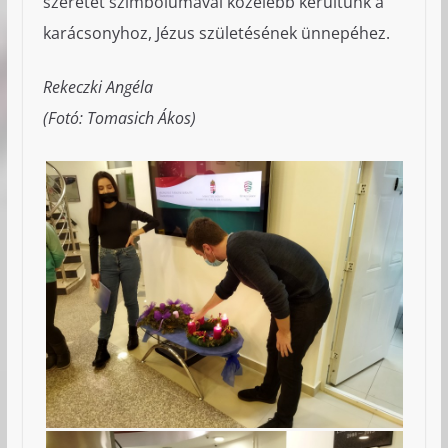
szeretet szimbólumával közelebb kerültünk a
karácsonyhoz, Jézus születésének ünnepéhez.
Rekeczki Angéla
(Fotó: Tomasich Ákos)