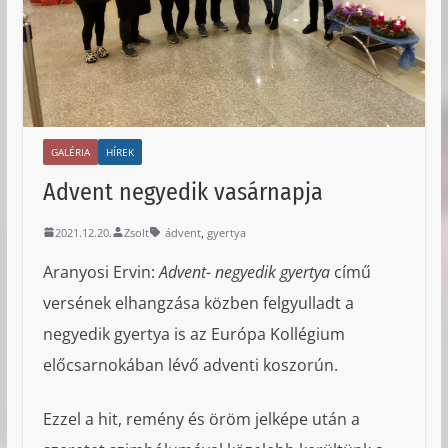
GALÉRIA
HÍREK
Advent negyedik vasárnapja
,
2021.12.20.
Zsolt
ádvent
gyertya
Aranyosi Ervin:
Advent- negyedik gyertya
című
versének elhangzása közben felgyulladt a
negyedik gyertya is az Európa Kollégium
előcsarnokában lévő adventi koszorún.
Ezzel a hit, remény és öröm jelképe után a