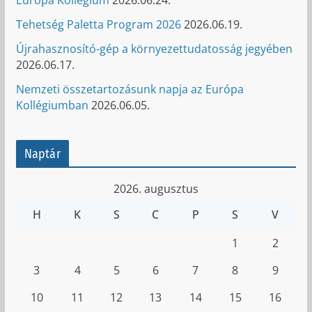
Tehetség Paletta Program 2026
2026.06.19.
Újrahasznosító-gép a környezettudatosság jegyében
2026.06.17.
Nemzeti összetartozásunk napja az Európa
Kollégiumban
2026.06.05.
Naptár
2026. augusztus
H
K
S
C
P
S
V
1
2
3
4
5
6
7
8
9
10
11
12
13
14
15
16