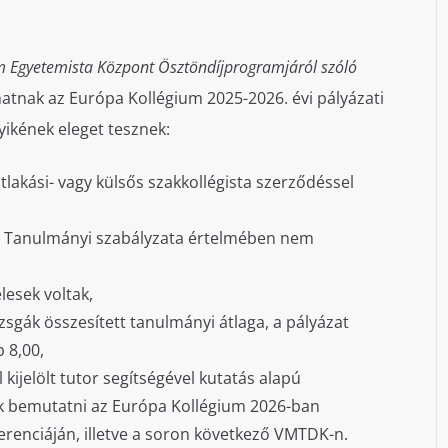
m Egyetemista Központ Ösztöndíjprogramjáról szóló
atnak az Európa Kollégium 2025-2026. évi pályázati
gyikének eleget tesznek:
tlakási- vagy külsős szakkollégista szerződéssel
m Tanulmányi szabályzata értelmében nem
esek voltak,
izsgák összesített tanulmányi átlaga, a pályázat
 8,00,
 kijelölt tutor segítségével kutatás alapú
ek bemutatni az Európa Kollégium 2026-ban
renciáján, illetve a soron következő VMTDK-n.