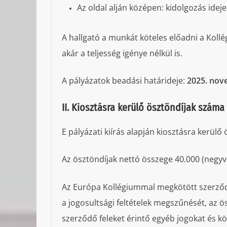
Az oldal alján középen: kidolgozás ideje
A hallgató a munkát köteles előadni a Kol
akár a teljesség igénye nélkül is.
A pályázatok beadási határideje:
2025. nov
II. Kiosztásra kerülő ösztöndíjak szám
E pályázati kiírás alapján kiosztásra kerülő
Az ösztöndíjak nettó összege 40.000 (negyv
Az Európa Kollégiummal megkötött szerződé
a jogosultsági feltételek megszűnését, az ös
szerződő feleket érintő egyéb jogokat és k