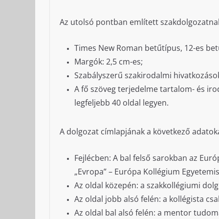
Az utolsó pontban említett szakdolgozatna
Times New Roman betűtípus, 12-es bet
Margók: 2,5 cm-es;
Szabályszerű szakirodalmi hivatkozáso
A fő szöveg terjedelme tartalom- és iro
legfeljebb 40 oldal legyen.
A dolgozat címlapjának a következő adatoka
Fejlécben: A bal felső sarokban az Eur
„Evropa” – Európa Kollégium Egyetemis
Az oldal közepén: a szakkollégiumi dol
Az oldal jobb alsó felén: a kollégista cs
Az oldal bal alsó felén: a mentor tudom