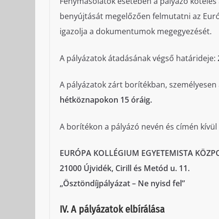
Fénymásolatok esetében a pályázó köteles
benyújtását megelőzően felmutatni az Európ
igazolja a dokumentumok megegyezését.
A pályázatok átadásának végső határideje:
A pályázatok zárt borítékban, személyesen 
hétköznapokon 15 óráig.
A borítékon a pályázó nevén és címén kívül
EURÓPA KOLLÉGIUM EGYETEMISTA KÖZP
21000 Újvidék, Cirill és Metód u. 11.
„Ösztöndíjpályázat – Ne nyisd fel”
IV. A pályázatok elbírálása