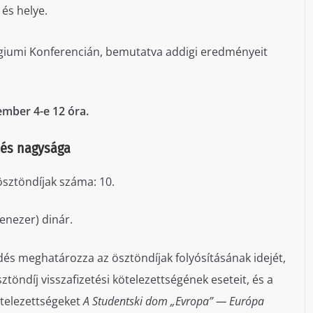
 és helye.
légiumi Konferencián, bemutatva addigi eredményeit
ember 4-e 12 óra.
a és nagysága
 ösztöndíjak száma: 10.
enezer) dinár.
s meghatározza az ösztöndíjak folyósításának idejét,
ztöndíj visszafizetési kötelezettségének eseteit, és a
ötelezettségeket
A Studentski dom „Evropa” — Európa