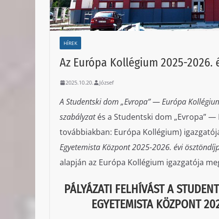
HÍREK
Az Európa Kollégium 2025-2026. é
2025.10.20.
József
A Studentski dom „Evropa” — Európa Kollégiu
szabályzat
és a Studentski dom „Evropa” — 
továbbiakban: Európa Kollégium) igazgató
Egyetemista Központ 2025-2026. évi ösztöndíjp
alapján az Európa Kollégium igazgatója meg
PÁLYÁZATI FELHÍVÁST
A STUDENT
EGYETEMISTA KÖZPONT
20