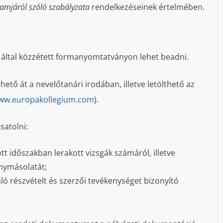
amjáról szóló szabályzata
rendelkezéseinek értelmében.
 által közzétett formanyomtatványon lehet beadni.
hető át a nevelőtanári irodában, illetve letölthető az
ww.europakollegium.com
).
satolni:
t időszakban lerakott vizsgák számáról, illetve
énymásolatát;
ó részvételt és szerzői tevékenységet bizonyító