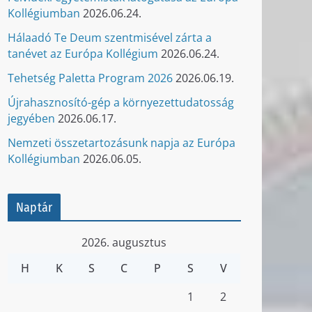
Kollégiumban
2026.06.24.
Hálaadó Te Deum szentmisével zárta a
tanévet az Európa Kollégium
2026.06.24.
Tehetség Paletta Program 2026
2026.06.19.
Újrahasznosító-gép a környezettudatosság
jegyében
2026.06.17.
Nemzeti összetartozásunk napja az Európa
Kollégiumban
2026.06.05.
Naptár
2026. augusztus
H
K
S
C
P
S
V
1
2