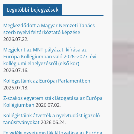
Legutóbbi bejegyzések
Megkezdődött a Magyar Nemzeti Tanács
szerb nyelvi felzárkóztató képzése
2026.07.22.
Megjelent az MNT pályázati kiírása az
Európa Kollégiumban való 2026–2027. évi
kollégiumi elhelyezésről (első kör)
2026.07.16.
Kollégistáink az Európai Parlamentben
2026.07.13.
Z-szakos egyetemisták látogatása az Európa
Kollégiumban
2026.07.02.
Kollégistáink átvették a nyelvtudást igazoló
tanúsítványokat
2026.06.24.
Felvidéki egyetemisták látogatása az Európa