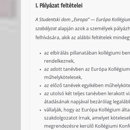
I. Pályázat feltételei
A Studentski dom „Evropa” — Európa Kollégiu
szabályzat
alapján azok a személyek pályázh
felhívására, akik az alábbi feltételek minde
az elbírálás pillanatában kollégiumi ben
rendelkeznek,
az adott tanévben az Európa Kollégiu
műhelykötelesek,
az előző tanévek egyikében műhelykötel
az utolsó két teljes tanévben lerakott v
átadásának napjával bezárólag legalább
vállalják, hogy az Európa Kollégium által
szakdolgozatot írnak, amelyet köteles
megrendezésre kerülő Kollégiumi Konfe