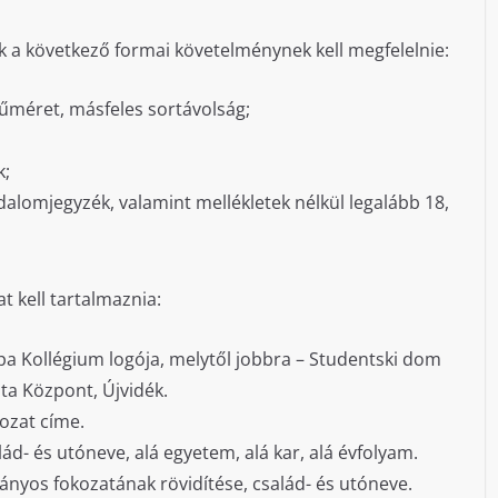
k a következő formai követelménynek kell megfelelnie:
űméret, másfeles sortávolság;
k;
dalomjegyzék, valamint mellékletek nélkül legalább 18,
t kell tartalmaznia:
ópa Kollégium logója, melytől jobbra – Studentski dom
ta Központ, Újvidék.
gozat címe.
alád- és utóneve, alá egyetem, alá kar, alá évfolyam.
ányos fokozatának rövidítése, család- és utóneve.