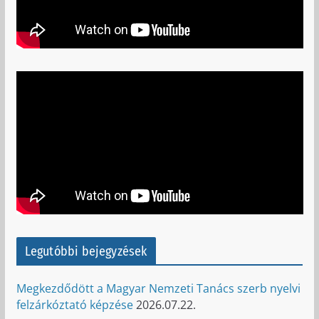
Legutóbbi bejegyzések
Megkezdődött a Magyar Nemzeti Tanács szerb nyelvi
felzárkóztató képzése
2026.07.22.