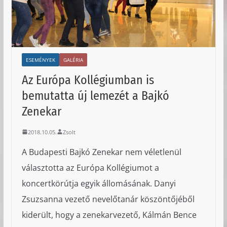
ESEMÉNYEK
GALÉRIA
Az Európa Kollégiumban is
bemutatta új lemezét a Bajkó
Zenekar
2018.10.05.
Zsolt
A Budapesti Bajkó Zenekar nem véletlenül
választotta az Európa Kollégiumot a
koncertkörútja egyik állomásának. Danyi
Zsuzsanna vezető nevelőtanár köszöntőjéből
kiderült, hogy a zenekarvezető, Kálmán Bence