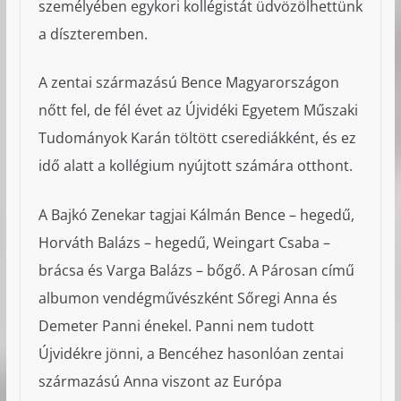
személyében egykori kollégistát üdvözölhettünk
a díszteremben.
A zentai származású Bence Magyarországon
nőtt fel, de fél évet az Újvidéki Egyetem Műszaki
Tudományok Karán töltött cserediákként, és ez
idő alatt a kollégium nyújtott számára otthont.
A Bajkó Zenekar tagjai Kálmán Bence – hegedű,
Horváth Balázs – hegedű, Weingart Csaba –
brácsa és Varga Balázs – bőgő. A Párosan című
albumon vendégművészként Sőregi Anna és
Demeter Panni énekel. Panni nem tudott
Újvidékre jönni, a Bencéhez hasonlóan zentai
származású Anna viszont az Európa