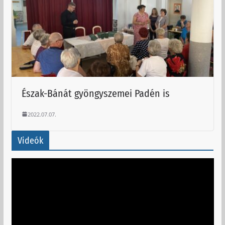
Észak-Bánát gyöngyszemei Padén is
2022.07.07.
Videók