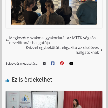
Megkezdte szakmai gyakorlatát az MTTK végzős
nevelőtanár hallgatója
Kvízzel egybekötött eligazító az elsőéves
hallgatóknak
Bejegyzés megosztása:
Ez is érdekelhet