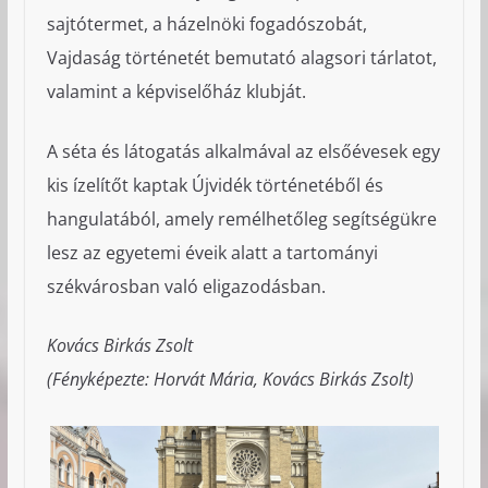
sajtótermet, a házelnöki fogadószobát,
Vajdaság történetét bemutató alagsori tárlatot,
valamint a képviselőház klubját.
A séta és látogatás alkalmával az elsőévesek egy
kis ízelítőt kaptak Újvidék történetéből és
hangulatából, amely remélhetőleg segítségükre
lesz az egyetemi éveik alatt a tartományi
székvárosban való eligazodásban.
Kovács Birkás Zsolt
(Fényképezte: Horvát Mária, Kovács Birkás Zsolt)