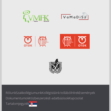
Rólunk
Szakkollégiumunk
Kollégistáink tollából
Hírek
Események
Dokumentumok
Közbeszerzés
E-adatbázisok
Kapcsolat
Tartalomjegyzék