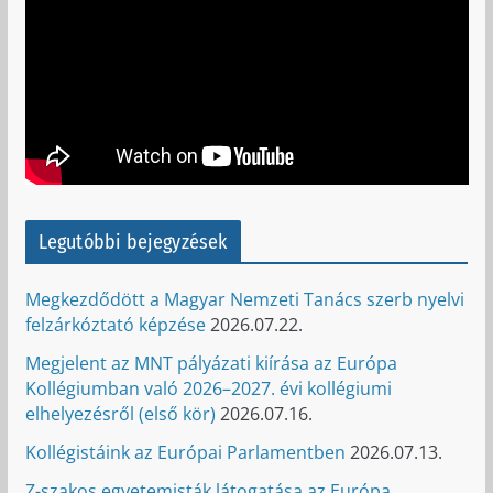
Legutóbbi bejegyzések
Megkezdődött a Magyar Nemzeti Tanács szerb nyelvi
felzárkóztató képzése
2026.07.22.
Megjelent az MNT pályázati kiírása az Európa
Kollégiumban való 2026–2027. évi kollégiumi
elhelyezésről (első kör)
2026.07.16.
Kollégistáink az Európai Parlamentben
2026.07.13.
Z-szakos egyetemisták látogatása az Európa