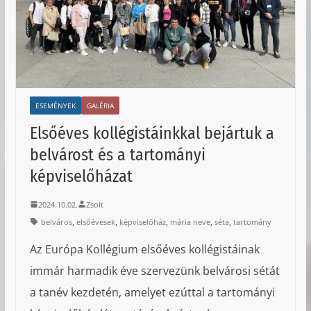
ESEMÉNYEK
GALÉRIA
Elsőéves kollégistáinkkal bejártuk a
belvárost és a tartományi
képviselőházat
2024.10.02.
Zsolt
,
,
,
,
,
belváros
elsőévesek
képviselőház
mária neve
séta
tartomány
Az Európa Kollégium elsőéves kollégistáinak
immár harmadik éve szervezünk belvárosi sétát
a tanév kezdetén, amelyet ezúttal a tartományi