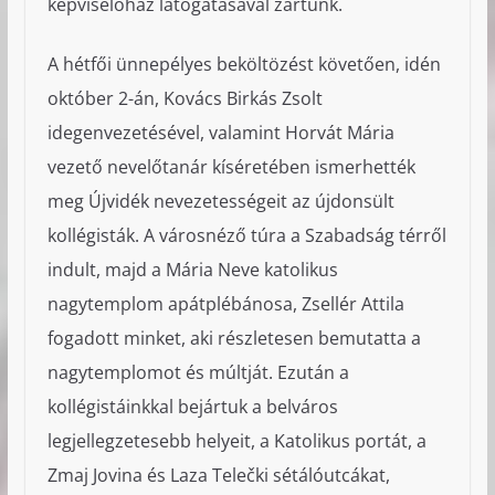
képviselőház látogatásával zártunk.
A hétfői ünnepélyes beköltözést követően, idén
október 2-án, Kovács Birkás Zsolt
idegenvezetésével, valamint Horvát Mária
vezető nevelőtanár kíséretében ismerhették
meg Újvidék nevezetességeit az újdonsült
kollégisták. A városnéző túra a Szabadság térről
indult, majd a Mária Neve katolikus
nagytemplom apátplébánosa, Zsellér Attila
fogadott minket, aki részletesen bemutatta a
nagytemplomot és múltját. Ezután a
kollégistáinkkal bejártuk a belváros
legjellegzetesebb helyeit, a Katolikus portát, a
Zmaj Jovina és Laza Telečki sétálóutcákat,