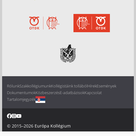
Rólunk
Szakkollégiumunk
Kollégistáink tollából
Hírek
Események
Dokumentumok
Közbeszerzés
E-adatbázisok
Kapcsolat
Tartalomjegyzék
© 2015–2026
Európa Kollégium