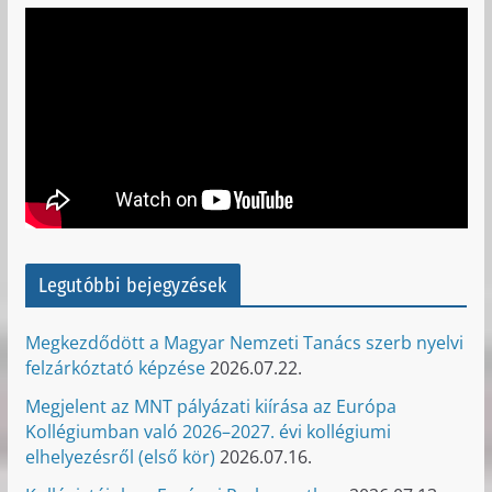
Legutóbbi bejegyzések
Megkezdődött a Magyar Nemzeti Tanács szerb nyelvi
felzárkóztató képzése
2026.07.22.
Megjelent az MNT pályázati kiírása az Európa
Kollégiumban való 2026–2027. évi kollégiumi
elhelyezésről (első kör)
2026.07.16.