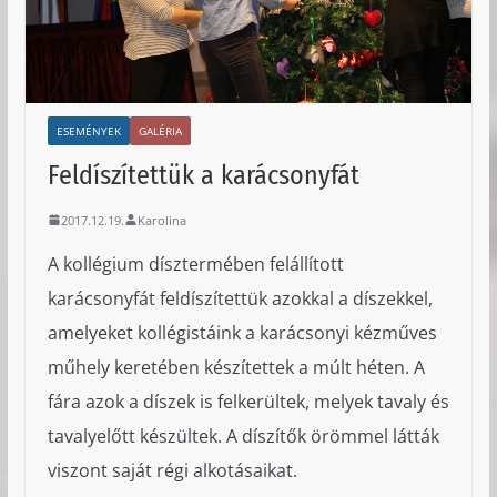
ESEMÉNYEK
GALÉRIA
Feldíszítettük a karácsonyfát
2017.12.19.
Karolina
A kollégium dísztermében felállított
karácsonyfát feldíszítettük azokkal a díszekkel,
amelyeket kollégistáink a karácsonyi kézműves
műhely keretében készítettek a múlt héten. A
fára azok a díszek is felkerültek, melyek tavaly és
tavalyelőtt készültek. A díszítők örömmel látták
viszont saját régi alkotásaikat.