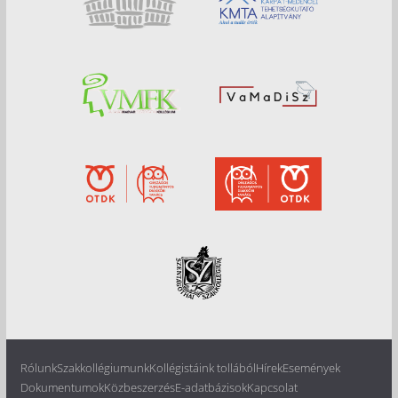
Rólunk
Szakkollégiumunk
Kollégistáink tollából
Hírek
Események
Dokumentumok
Közbeszerzés
E-adatbázisok
Kapcsolat