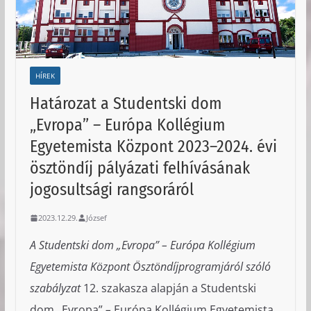
HÍREK
Határozat a Studentski dom
„Evropa” – Európa Kollégium
Egyetemista Központ 2023–2024. évi
ösztöndíj pályázati felhívásának
jogosultsági rangsoráról
2023.12.29.
József
A Studentski dom „Evropa” – Európa Kollégium
Egyetemista Központ Ösztöndíjprogramjáról szóló
szabályzat
12. szakasza alapján a Studentski
dom „Evropa”
–
Európa Kollégium Egyetemista