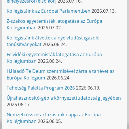
elhelyezésről (első kör)
2026.07.16.
Kollégistáink az Európai Parlamentben
2026.07.13.
Z-szakos egyetemisták látogatása az Európa
Kollégiumban
2026.07.02.
Kollégistáink átvették a nyelvtudást igazoló
tanúsítványokat
2026.06.24.
Felvidéki egyetemisták látogatása az Európa
Kollégiumban
2026.06.24.
Hálaadó Te Deum szentmisével zárta a tanévet az
Európa Kollégium
2026.06.24.
Tehetség Paletta Program 2026
2026.06.19.
Újrahasznosító-gép a környezettudatosság jegyében
2026.06.17.
Nemzeti összetartozásunk napja az Európa
Kollégiumban
2026.06.05.