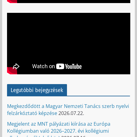
Legutóbbi bejegyzések
Megkezdődött a Magyar Nemzeti Tanács szerb nyelvi
felzárkóztató képzése
2026.07.22.
Megjelent az MNT pályázati kiírása az Európa
Kollégiumban való 2026–2027. évi kollégiumi