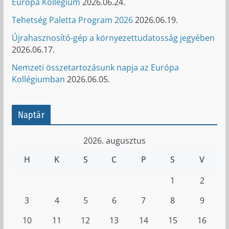
Európa Kollégium
2026.06.24.
Tehetség Paletta Program 2026
2026.06.19.
Újrahasznosító-gép a környezettudatosság jegyében
2026.06.17.
Nemzeti összetartozásunk napja az Európa
Kollégiumban
2026.06.05.
Naptár
2026. augusztus
H
K
S
C
P
S
V
1
2
3
4
5
6
7
8
9
10
11
12
13
14
15
16