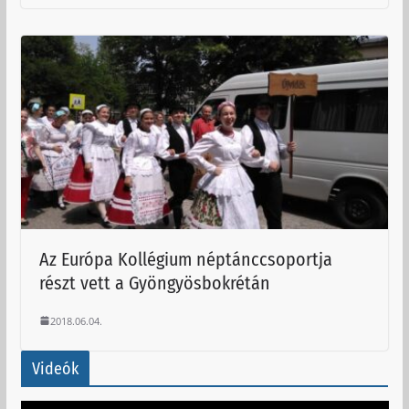
Az Európa Kollégium néptánccsoportja
részt vett a Gyöngyösbokrétán
2018.06.04.
Videók