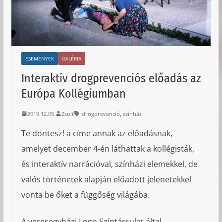
ESEMÉNYEK
GALÉRIA
Interaktív drogprevenciós előadás az
Európa Kollégiumban
,
2019.12.05.
Zsolt
drogprevenció
színház
Te döntesz! a címe annak az előadásnak,
amelyet december 4-én láthattak a kollégisták,
és interaktív narrációval, színházi elemekkel, de
valós történetek alapján előadott jelenetekkel
vonta be őket a függőség világába.
A veresegyházi Logo Színtársulat által