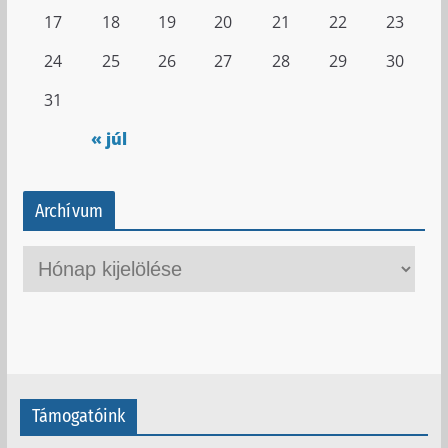
17
18
19
20
21
22
23
24
25
26
27
28
29
30
31
« júl
Archívum
A
r
c
h
í
v
Támogatóink
u