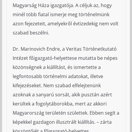
Magyarság Háza igazgatója. A céljuk az, hogy
minél több fiatal ismerje meg történelmünk
azon fejezeteit, amelyekről évtizedekig nem volt
szabad beszélni.
Dr. Marinovich Endre, a Veritas Történetkutató
Intézet főigazgató-helyettese mutatta be népes
közönségnek a kiállítást, és ismertette a
legfontosabb történelmi adatokat, illetve
kifejezéseket. Nem szabad elfelejtenünk
azoknak a sanyarú sorsát, akik pusztán azért
kerültek a fogolytáborokba, mert az akkori
Magyarország területén születtek. Ebben segít a
képekkel gazdagon illusztrált kiállítás. – zárta
köszöntőjét a főigazgató-helyettes.