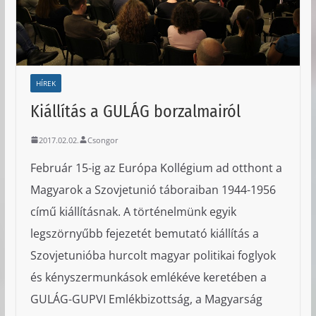
HÍREK
Kiállítás a GULÁG borzalmairól
2017.02.02.
Csongor
Február 15-ig az Európa Kollégium ad otthont a
Magyarok a Szovjetunió táboraiban 1944-1956
című kiállításnak. A történelmünk egyik
legszörnyűbb fejezetét bemutató kiállítás a
Szovjetunióba hurcolt magyar politikai foglyok
és kényszermunkások emlékéve keretében a
GULÁG-GUPVI Emlékbizottság, a Magyarság