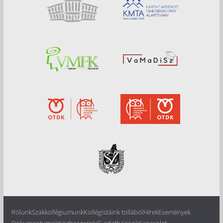
Rólunk
Szakkollégiumunk
Kollégistáink tollából
Hírek
Események