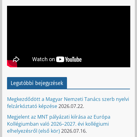
Legutóbbi bejegyzések
Megkezdődött a Magyar Nemzeti Tanács szerb nyelvi
felzárkóztató képzése
2026.07.22.
Megjelent az MNT pályázati kiírása az Európa
Kollégiumban való 2026–2027. évi kollégiumi
elhelyezésről (első kör)
2026.07.16.