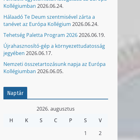
Kollégiumban
2026.06.24.
Hálaadó Te Deum szentmisével zárta a
tanévet az Európa Kollégium
2026.06.24.
Tehetség Paletta Program 2026
2026.06.19.
Újrahasznosító-gép a környezettudatosság
jegyében
2026.06.17.
Nemzeti összetartozásunk napja az Európa
Kollégiumban
2026.06.05.
Naptár
2026. augusztus
H
K
S
C
P
S
V
1
2