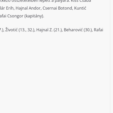
tkező összetételben lépett a pályára: Kiss Csaba
dlár Erih, Hajnal Andor, Csernai Botond, Kuntić
afai Csongor (kapitány).
.), Životić (13., 32.), Hajnal Z. (21.), Beharović (30.), Rafai