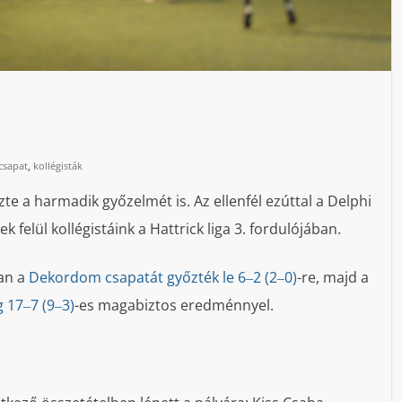
,
csapat
kollégisták
e a harmadik győzelmét is. Az ellenfél ezúttal a Delphi
felül kollégistáink a Hattrick liga 3. fordulójában.
ban a
Dekordom csapatát győzték le 6‒2 (2‒0)
-re, majd a
 17‒7 (9‒3)
-es magabiztos eredménnyel.