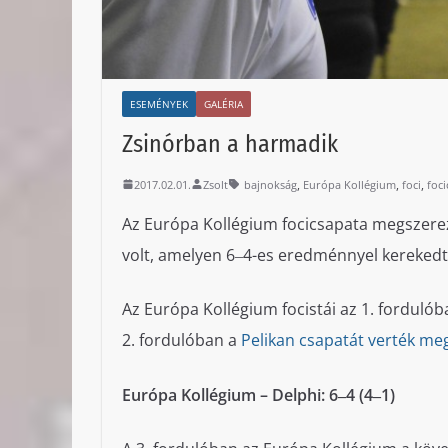
ESEMÉNYEK
GALÉRIA
Zsinórban a harmadik
,
,
,
2017.02.01.
Zsolt
bajnokság
Európa Kollégium
foci
foci
Az Európa Kollégium focicsapata megszerezt
volt, amelyen 6‒4-es eredménnyel kerekedtek 
Az Európa Kollégium focistái az 1. forduló
2. fordulóban a
Pelikan csapatát verték meg
Európa Kollégium – Delphi: 6‒4 (4‒1)