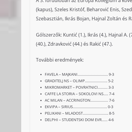
A 3. fordulóban az Európa Kollégium a köve
(kapus), Szeles Kristóf, Beharović Enis, Sze
Szebasztián, Ikrás Bojan, Hajnal Zoltán és R
Gólszerzők: Kuntić (1.), Ikrás (4.), Hajnal A. (7
(40.), Zdravković (44.) és Rakić (47.).
További eredmények:
FAVELA – MAJKANI…………………………. 9-3
GRADITELJ NS – OLIMP………………….. 5-2
MIKROMARKET – POVRATNICI………. 3-3
CAFFE LA STORIA – SOKOLOVI NS….. 7-4
AC MILAN – ACCRINGTON……………… 7-6
EKVIPA – SIRIUS…………………………….. 0-3
PELIKANI – MLADOST…………………….. 8-5
DELPHI – STUDENTSKI DOM EVR…… 4-6