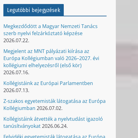
Legutóbbi bejegyzések
Megkezdődött a Magyar Nemzeti Tanács
szerb nyelvi felzárkóztató képzése
2026.07.22.
Megjelent az MNT pályázati kiírása az
Európa Kollégiumban való 2026–2027. évi
kollégiumi elhelyezésről (első kör)
2026.07.16.
Kollégistáink az Európai Parlamentben
2026.07.13.
Z-szakos egyetemisták látogatása az Európa
Kollégiumban
2026.07.02.
Kollégistáink átvették a nyelvtudást igazoló
tanúsítványokat
2026.06.24.
Felvidéki egyetemisták látogatása az Európa