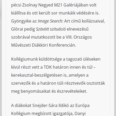
pécsi Zsolnay Negyed M21 Galériájában volt
kiállítva és ott került sor munkáik védésére is.
Gyöngyike az
Image Search
: Art című kollázsaival,
Glórai pedig
Szövött szituáció
elnevezésű
szobrával mutatkozott be a VIII. Országos
Művészeti Diákköri Konferencián.
Kollégiumunk küldöttsége a tagozati üléseken
kívül részt vett a TDK határon innen és túl –
kerekasztal-beszélgetésen is, amelyen a
szervezők és a határon túli résztvevők osztották
meg benyomásaikat és észrevételeiket.
A diákokat Snejder-Sára Ildikó az Európa
Kollégium megbízott igazgatója, Danyi