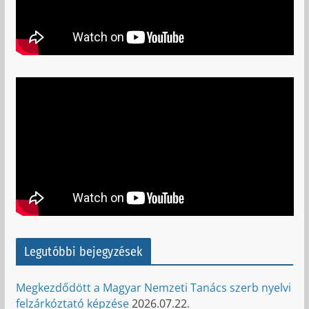
Legutóbbi bejegyzések
Megkezdődött a Magyar Nemzeti Tanács szerb nyelvi
felzárkóztató képzése
2026.07.22.