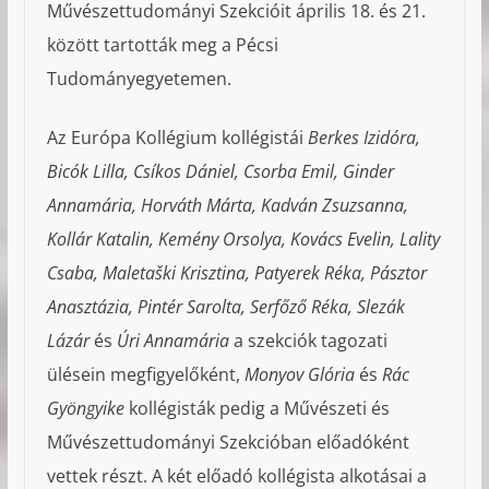
Művészettudományi Szekcióit április 18. és 21.
között tartották meg a Pécsi
Tudományegyetemen.
Az Európa Kollégium kollégistái
Berkes Izidóra,
Bicók Lilla, Csíkos Dániel, Csorba Emil, Ginder
Annamária, Horváth Márta, Kadván Zsuzsanna,
Kollár Katalin, Kemény Orsolya, Kovács Evelin, Lality
Csaba, Maletaški Krisztina, Patyerek Réka, Pásztor
Anasztázia, Pintér Sarolta, Serfőző Réka, Slezák
Lázár
és
Úri Annamária
a szekciók tagozati
ülésein megfigyelőként,
Monyov Glória
és
Rác
Gyöngyike
kollégisták pedig a Művészeti és
Művészettudományi Szekcióban előadóként
vettek részt. A két előadó kollégista alkotásai a