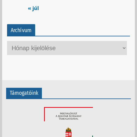
« júl
Archívum
A
r
c
h
í
v
Támogatóink
u
m