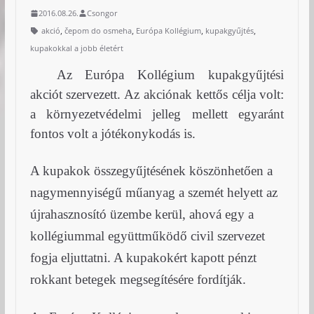
2016.08.26.
Csongor
,
,
,
,
akció
čepom do osmeha
Európa Kollégium
kupakgyűjtés
kupakokkal a jobb életért
Az Európa Kollégium kupakgyűjtési
akciót szervezett. Az akciónak kettős célja volt:
a környezetvédelmi jelleg mellett egyaránt
fontos volt a jótékonykodás is.
A kupakok összegyűjtésének köszönhetően a
nagymennyiségű műanyag a szemét helyett az
újrahasznosító üzembe kerül, ahová egy a
kollégiummal együttműködő civil szervezet
fogja eljuttatni. A kupakokért kapott pénzt
rokkant betegek megsegítésére fordítják.