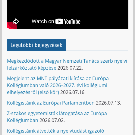
Legutóbbi bejegyzések
Megkezdődött a Magyar Nemzeti Tanács szerb nyelvi
felzárkóztató képzése
2026.07.22.
Megjelent az MNT pályázati kiírása az Európa
Kollégiumban való 2026–2027. évi kollégiumi
elhelyezésről (első kör)
2026.07.16.
Kollégistáink az Európai Parlamentben
2026.07.13.
Z-szakos egyetemisták látogatása az Európa
Kollégiumban
2026.07.02.
Kollégistáink átvették a nyelvtudást igazoló