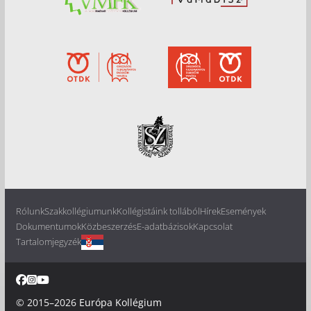
Rólunk
Szakkollégiumunk
Kollégistáink tollából
Hírek
Események
Dokumentumok
Közbeszerzés
E-adatbázisok
Kapcsolat
Tartalomjegyzék
© 2015–2026
Európa Kollégium