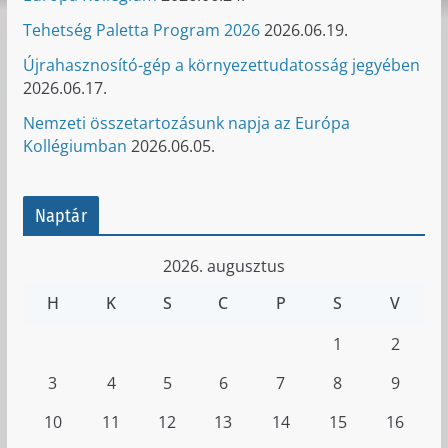
Tehetség Paletta Program 2026
2026.06.19.
Újrahasznosító-gép a környezettudatosság jegyében
2026.06.17.
Nemzeti összetartozásunk napja az Európa
Kollégiumban
2026.06.05.
Naptár
2026. augusztus
H
K
S
C
P
S
V
1
2
3
4
5
6
7
8
9
10
11
12
13
14
15
16