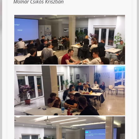
Molnár Csikós Krisztián