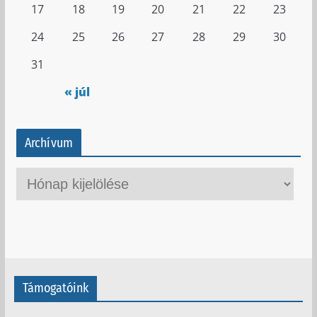
17
18
19
20
21
22
23
24
25
26
27
28
29
30
31
« júl
Archívum
A
r
c
h
í
v
Támogatóink
u