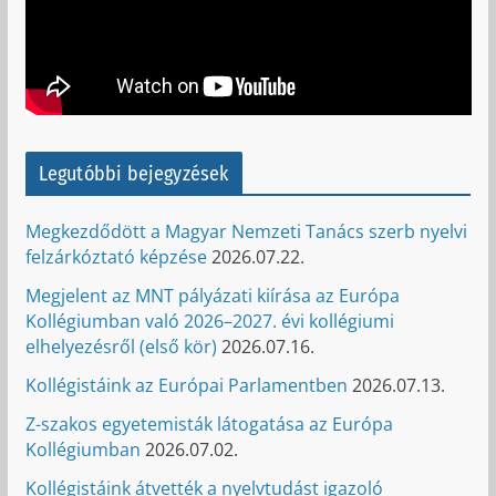
Legutóbbi bejegyzések
Megkezdődött a Magyar Nemzeti Tanács szerb nyelvi
felzárkóztató képzése
2026.07.22.
Megjelent az MNT pályázati kiírása az Európa
Kollégiumban való 2026–2027. évi kollégiumi
elhelyezésről (első kör)
2026.07.16.
Kollégistáink az Európai Parlamentben
2026.07.13.
Z-szakos egyetemisták látogatása az Európa
Kollégiumban
2026.07.02.
Kollégistáink átvették a nyelvtudást igazoló