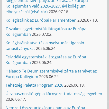
Megjelent az MNT pályázati kiírása az Európa
Kollégiumban való 2026–2027. évi kollégiumi
elhelyezésről (első kör)
2026.07.16.
Kollégistáink az Európai Parlamentben
2026.07.13.
Z-szakos egyetemisták látogatása az Európa
Kollégiumban
2026.07.02.
Kollégistáink átvették a nyelvtudást igazoló
tanúsítványokat
2026.06.24.
Felvidéki egyetemisták látogatása az Európa
Kollégiumban
2026.06.24.
Hálaadó Te Deum szentmisével zárta a tanévet az
Európa Kollégium
2026.06.24.
Tehetség Paletta Program 2026
2026.06.19.
Újrahasznosító-gép a környezettudatosság jegyében
2026.06.17.
Nemzeti összetartozásunk napja az Európa