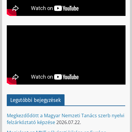
Legutóbbi bejegyzések
Megkezdődött a Magyar Nemzeti Tanács szerb nyelvi
felzárkóztató képzése
2026.07.22.