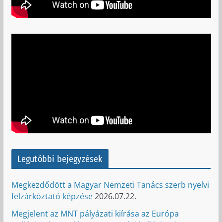
Legutóbbi bejegyzések
Megkezdődött a Magyar Nemzeti Tanács szerb nyelvi
felzárkóztató képzése
2026.07.22.
Megjelent az MNT pályázati kiírása az Európa