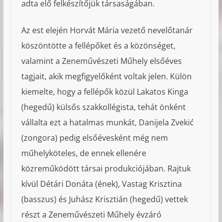
adta elő felkészítőjük társaságában.
Az est elején Horvát Mária vezető nevelőtanár
köszöntötte a fellépőket és a közönséget,
valamint a Zeneművészeti Műhely elsőéves
tagjait, akik megfigyelőként voltak jelen. Külön
kiemelte, hogy a fellépők közül Lakatos Kinga
(hegedű) külsős szakkollégista, tehát önként
vállalta ezt a hatalmas munkát, Danijela Zvekić
(zongora) pedig elsőévesként még nem
műhelyköteles, de ennek ellenére
közreműködött társai produkciójában. Rajtuk
kívül Détári Donáta (ének), Vastag Krisztina
(basszus) és Juhász Krisztián (hegedű) vettek
részt a Zeneművészeti Műhely évzáró