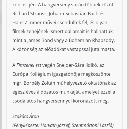
koncertjén. A hangverseny során többek között
Richard Strauss, Johann Sebastian Bach és
Hans Zimmer művei csendültek fel, és olyan
filmek zenéjének ismert dallamait is hallhattuk,
mint a James Bond vagy a Bohemian Rhapsody.
A közönség az előadókat vastapssal jutalmazta.
A
Fimzenei est
végén Snejder-Sára Ildikó, az
Európa Kollégium igazgatónője megköszönte
mgr. Borbély Zoltán műhelyvezető oktatónak az
egész éves áldozatos munkáját, amelyet ezzel a
csodálatos hangversennyel koronázott meg.
Szakács Áron
(Fényképezte: Horváth József, Szentmártoni László)