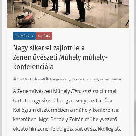
ESEMÉNYEK
GALÉRIA
Nagy sikerrel zajlott le a
Zeneművészeti Műhely műhely-
konferenciája
,
,
,
2023.05.11.
Zsolt
hangverseny
koncert
műhely
zeneművészet
A Zeneművészeti Műhely
Filmzenei est
címmel
tartott nagy sikerű hangversenyt az Európa
Kollégium dísztermében a műhely-konferencia
keretében. Mgr. Borbély Zoltán műhelyvezető
oktató filmzenei feldolgozásait öt szakkollégista