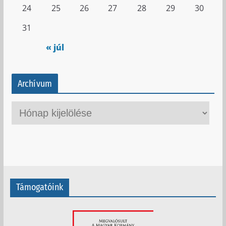
24
25
26
27
28
29
30
31
« júl
Archívum
A
r
c
h
í
v
Támogatóink
u
m