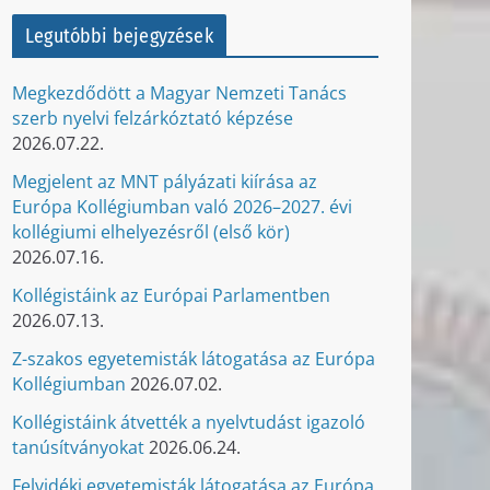
Legutóbbi bejegyzések
Megkezdődött a Magyar Nemzeti Tanács
szerb nyelvi felzárkóztató képzése
2026.07.22.
Megjelent az MNT pályázati kiírása az
Európa Kollégiumban való 2026–2027. évi
kollégiumi elhelyezésről (első kör)
2026.07.16.
Kollégistáink az Európai Parlamentben
2026.07.13.
Z-szakos egyetemisták látogatása az Európa
Kollégiumban
2026.07.02.
Kollégistáink átvették a nyelvtudást igazoló
tanúsítványokat
2026.06.24.
Felvidéki egyetemisták látogatása az Európa