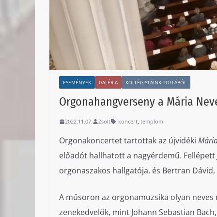
ESEMÉNYEK
GALÉRIA
KOLLÉGISTÁINK TOLLÁBÓL
Orgonahangverseny a Mária Ne
,
2022.11.07.
Zsolt
koncert
templom
Orgonakoncertet tartottak az újvidéki
Mári
előadót hallhatott a nagyérdemű. Fellépett
orgonaszakos hallgatója, és Bertran Dávid
A műsoron az orgonamuzsika olyan neves me
zenekedvelők, mint Johann Sebastian Bach,