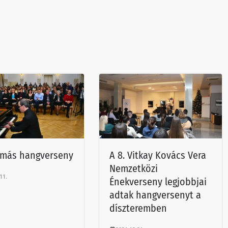
amás hangverseny
A 8. Vitkay Kovács Vera
Nemzetközi
11.
Énekverseny legjobbjai
adtak hangversenyt a
díszteremben