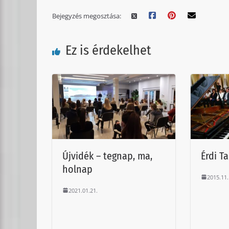
Bejegyzés megosztása:
Ez is érdekelhet
Újvidék – tegnap, ma,
Érdi T
holnap
2015.11.
2021.01.21.