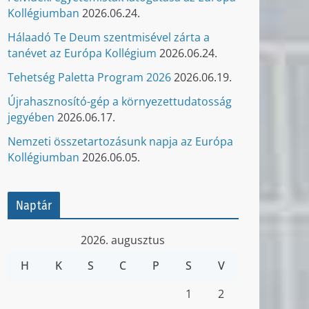
Kollégiumban
2026.06.24.
Hálaadó Te Deum szentmisével zárta a
tanévet az Európa Kollégium
2026.06.24.
Tehetség Paletta Program 2026
2026.06.19.
Újrahasznosító-gép a környezettudatosság
jegyében
2026.06.17.
Nemzeti összetartozásunk napja az Európa
Kollégiumban
2026.06.05.
Naptár
2026. augusztus
H
K
S
C
P
S
V
1
2