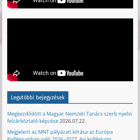
Legutóbbi bejegyzések
Megkezdődött a Magyar Nemzeti Tanács szerb nyelvi
felzárkóztató képzése
2026.07.22.
Megjelent az MNT pályázati kiírása az Európa
Kollégiumban való 2026–2027. évi kollégiumi