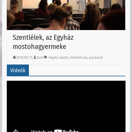
Szentlélek, az Egyház
mostohagyermeke
,
,
2018.05.17.
Zsolt
Hajdú László
Közéleti est
pünkösd
Videók