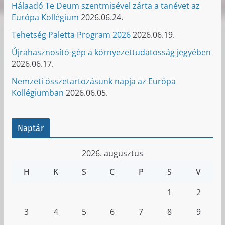
Hálaadó Te Deum szentmisével zárta a tanévet az
Európa Kollégium
2026.06.24.
Tehetség Paletta Program 2026
2026.06.19.
Újrahasznosító-gép a környezettudatosság jegyében
2026.06.17.
Nemzeti összetartozásunk napja az Európa
Kollégiumban
2026.06.05.
Naptár
2026. augusztus
H
K
S
C
P
S
V
1
2
3
4
5
6
7
8
9