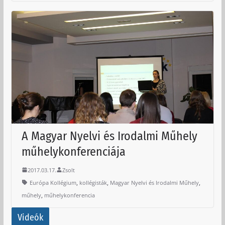
A Magyar Nyelvi és Irodalmi Műhely
műhelykonferenciája
2017.03.17.
Zsolt
,
,
,
Európa Kollégium
kollégisták
Magyar Nyelvi és Irodalmi Műhely
,
műhely
műhelykonferencia
Videók