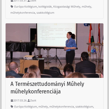
2017.03.31.
Zsolt
,
,
,
,
Európa Kollégium
kollégisták
Közgazdasági Műhely
műhely
,
műhelykonferencia
szakkollégium
A Természettudományi Műhely
műhelykonferenciája
2017.03.26.
Zsolt
,
,
,
,
Európa Kollégium
műhely
műhelykonferencia
szakkollégium