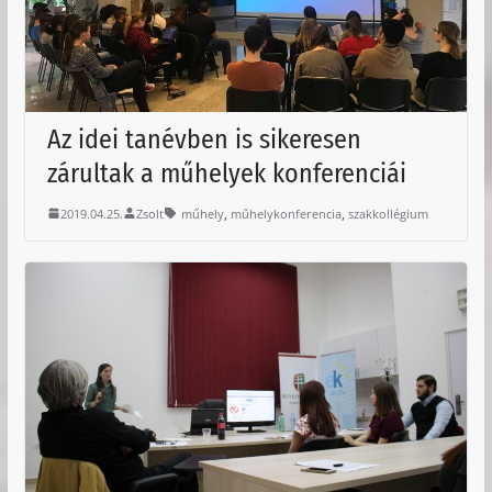
Az idei tanévben is sikeresen
zárultak a műhelyek konferenciái
,
,
2019.04.25.
Zsolt
műhely
műhelykonferencia
szakkollégium