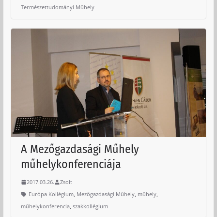
Természettudományi Műhely
A Mezőgazdasági Műhely
műhelykonferenciája
2017.03.26.
Zsolt
,
,
,
Európa Kollégium
Mezőgazdasági Műhely
műhely
,
műhelykonferencia
szakkollégium