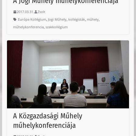
A Jogi Műhely műhelykonferenciája
2017.03.31.
Zsolt
,
,
,
,
Európa Kollégium
Jogi Műhely
kollégisták
műhely
,
műhelykonferencia
szakkollégium
A Közgazdasági Műhely
műhelykonferenciája