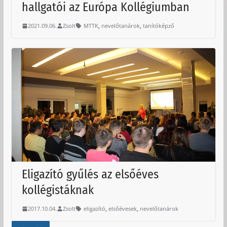
hallgatói az Európa Kollégiumban
,
,
2021.09.06.
Zsolt
MTTK
nevelőtanárok
tanítóképző
Eligazító gyűlés az elsőéves
kollégistáknak
,
,
2017.10.04.
Zsolt
eligazító
elsőévesek
nevelőtanárok