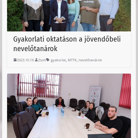
Gyakorlati oktatáson a jövendőbeli
nevelőtanárok
,
,
2023.10.19.
Zsolt
gyakorlat
MTTK
nevelőtanárok