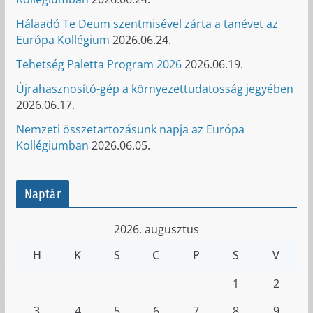
Hálaadó Te Deum szentmisével zárta a tanévet az
Európa Kollégium
2026.06.24.
Tehetség Paletta Program 2026
2026.06.19.
Újrahasznosító-gép a környezettudatosság jegyében
2026.06.17.
Nemzeti összetartozásunk napja az Európa
Kollégiumban
2026.06.05.
Naptár
2026. augusztus
H
K
S
C
P
S
V
1
2
3
4
5
6
7
8
9