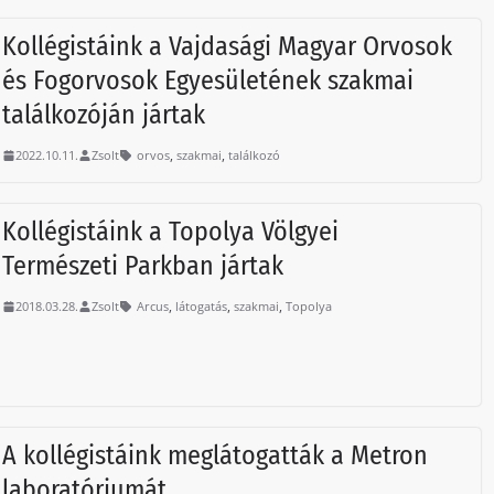
Kollégistáink a Vajdasági Magyar Orvosok
és Fogorvosok Egyesületének szakmai
találkozóján jártak
,
,
2022.10.11.
Zsolt
orvos
szakmai
találkozó
Kollégistáink a Topolya Völgyei
Természeti Parkban jártak
,
,
,
2018.03.28.
Zsolt
Arcus
látogatás
szakmai
Topolya
A kollégistáink meglátogatták a Metron
laboratóriumát