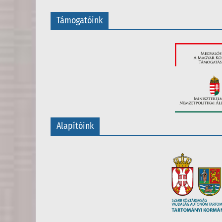
Támogatóink
Alapítóink