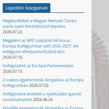
Legutóbbi bejegyzések
Megkezdődött a Magyar Nemzeti Tanács
szerb nyelvi felzárkóztató képzése
2026.07.22.
Megjelent az MNT pályázati kiírása az
Európa Kollégiumban való 2026–2027. évi
kollégiumi elhelyezésről (első kör)
2026.07.16.
Kollégistáink az Európai Parlamentben
2026.07.13.
Z-szakos egyetemisták látogatása az Európa
Kollégiumban
2026.07.02.
Kollégistáink átvették a nyelvtudást igazoló
tanúsítványokat
2026.06.24.
Felvidéki egyetemisták látogatása az Európa