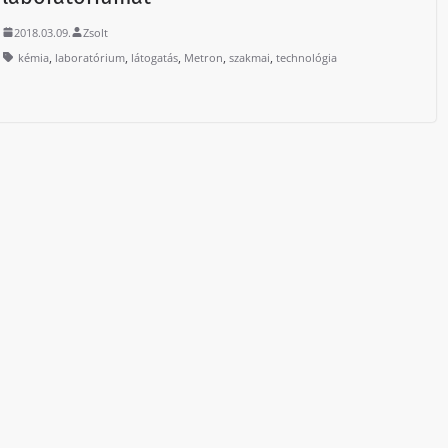
2018.03.09.
Zsolt
,
,
,
,
,
kémia
laboratórium
látogatás
Metron
szakmai
technológia