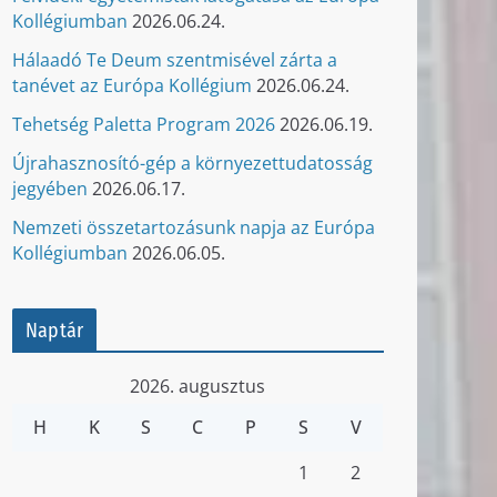
Kollégiumban
2026.06.24.
Hálaadó Te Deum szentmisével zárta a
tanévet az Európa Kollégium
2026.06.24.
Tehetség Paletta Program 2026
2026.06.19.
Újrahasznosító-gép a környezettudatosság
jegyében
2026.06.17.
Nemzeti összetartozásunk napja az Európa
Kollégiumban
2026.06.05.
Naptár
2026. augusztus
H
K
S
C
P
S
V
1
2