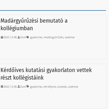
Madárgyűrűzési bemutató a
kollégiumban
,
,
2022.12.08.
Zsolt
gyakorlat
madárgyűrűzés
szakmai
Kérdőíves kutatási gyakorlaton vettek
részt kollégistáink
,
,
,
2022.12.08.
Zsolt
gyakorlat
kérdőjves
kutatás
szakmai