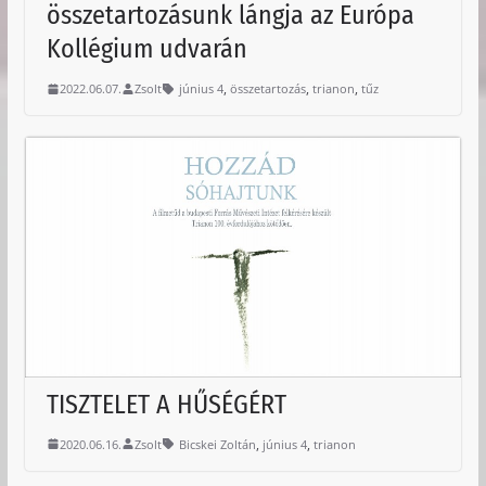
összetartozásunk lángja az Európa
Kollégium udvarán
,
,
,
2022.06.07.
Zsolt
június 4
összetartozás
trianon
tűz
TISZTELET A HŰSÉGÉRT
,
,
2020.06.16.
Zsolt
Bicskei Zoltán
június 4
trianon