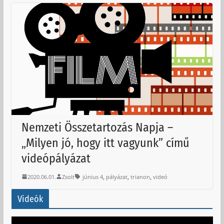
Nemzeti Összetartozás Napja –
„Milyen jó, hogy itt vagyunk” című
videópályázat
,
,
,
2020.06.01.
Zsolt
június 4
pályázat
trianon
videó
Videók