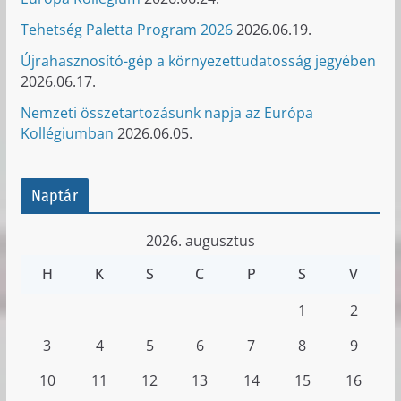
Tehetség Paletta Program 2026
2026.06.19.
Újrahasznosító-gép a környezettudatosság jegyében
2026.06.17.
Nemzeti összetartozásunk napja az Európa
Kollégiumban
2026.06.05.
Naptár
2026. augusztus
H
K
S
C
P
S
V
1
2
3
4
5
6
7
8
9
10
11
12
13
14
15
16