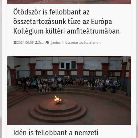
Ötödször is fellobbant az
összetartozásunk tüze az Európa
Kollégium kültéri amfiteátrumában
,
,
2024.06.05.
Zsolt
június 4
összetartozás
trianon
Idén is fellobbant a nemzeti