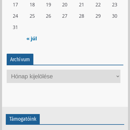
17
18
19
20
21
22
23
24
25
26
27
28
29
30
31
« júl
Archívum
A
r
c
h
í
v
Támogatóink
u