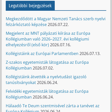
Legutóbbi bejegyzések
Megkezdődött a Magyar Nemzeti Tanács szerb nyelvi
felzárkóztató képzése
2026.07.22.
Megjelent az MNT pályázati kiírása az Európa
Kollégiumban való 2026–2027. évi kollégiumi
elhelyezésről (első kör)
2026.07.16.
Kollégistáink az Európai Parlamentben
2026.07.13.
Z-szakos egyetemisták látogatása az Európa
Kollégiumban
2026.07.02.
Kollégistáink átvették a nyelvtudást igazoló
tanúsítványokat
2026.06.24.
Felvidéki egyetemisták látogatása az Európa
Kollégiumban
2026.06.24.
Hálaadó Te Deum szentmisével zárta a tanévet az
Európa Kollégium
2026.06.24.