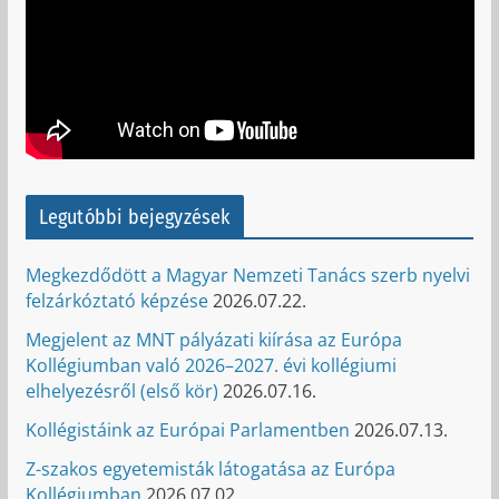
Legutóbbi bejegyzések
Megkezdődött a Magyar Nemzeti Tanács szerb nyelvi
felzárkóztató képzése
2026.07.22.
Megjelent az MNT pályázati kiírása az Európa
Kollégiumban való 2026–2027. évi kollégiumi
elhelyezésről (első kör)
2026.07.16.
Kollégistáink az Európai Parlamentben
2026.07.13.
Z-szakos egyetemisták látogatása az Európa
Kollégiumban
2026.07.02.