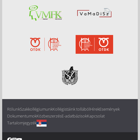
Rólunk
Szakkollégiumunk
Kollégistáink tollából
Hírek
Események
Dokumentumok
Közbeszerzés
E-adatbázisok
Kapcsolat
Tartalomjegyzék