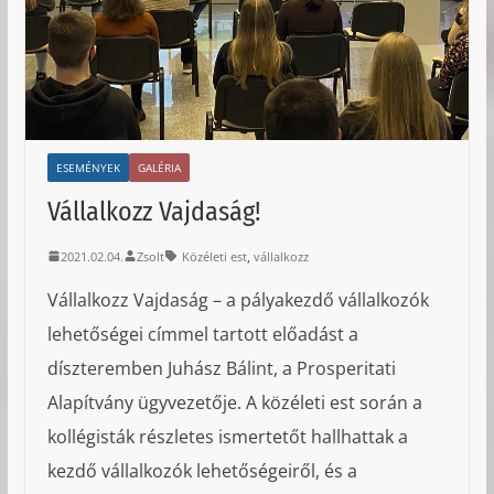
ESEMÉNYEK
GALÉRIA
Vállalkozz Vajdaság!
,
2021.02.04.
Zsolt
Közéleti est
vállalkozz
Vállalkozz Vajdaság – a pályakezdő vállalkozók
lehetőségei címmel tartott előadást a
díszteremben Juhász Bálint, a Prosperitati
Alapítvány ügyvezetője. A közéleti est során a
kollégisták részletes ismertetőt hallhattak a
kezdő vállalkozók lehetőségeiről, és a