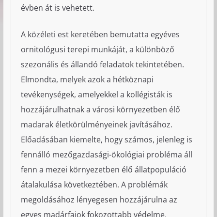
évben át is vehetett.
A közéleti est keretében bemutatta egyéves
ornitológusi terepi munkáját, a különböző
szezonális és állandó feladatok tekintetében.
Elmondta, melyek azok a hétköznapi
tevékenységek, amelyekkel a kollégisták is
hozzájárulhatnak a városi környezetben élő
madarak életkörülményeinek javításához.
Előadásában kiemelte, hogy számos, jelenleg is
fennálló mezőgazdasági-ökológiai probléma áll
fenn a mezei környezetben élő állatpopuláció
átalakulása következtében. A problémák
megoldásához lényegesen hozzájárulna az
egyes madárfajok fokozottabb védelme,