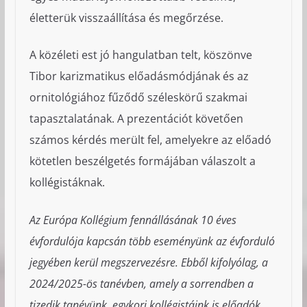
életterük visszaállítása és megőrzése.
A közéleti est jó hangulatban telt, köszönve
Tibor karizmatikus előadásmódjának és az
ornitológiához fűződő széleskörű szakmai
tapasztalatának. A prezentációt követően
számos kérdés merült fel, amelyekre az előadó
kötetlen beszélgetés formájában válaszolt a
kollégistáknak.
Az Európa Kollégium fennállásának 10 éves
évfordulója kapcsán több eseményünk az évforduló
jegyében kerül megszervezésre. Ebből kifolyólag, a
2024/2025-ös tanévben, amely a sorrendben a
tizedik tanévünk, egykori kollégistáink is előadók