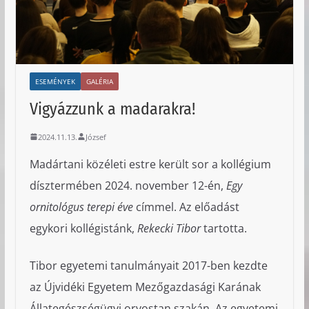
ESEMÉNYEK
GALÉRIA
Vigyázzunk a madarakra!
2024.11.13.
József
Madártani közéleti estre került sor a kollégium
dísztermében 2024. november 12-én,
Egy
ornitológus terepi éve
címmel. Az előadást
egykori kollégistánk,
Rekecki Tibor
tartotta.
Tibor egyetemi tanulmányait 2017-ben kezdte
az Újvidéki Egyetem Mezőgazdasági Karának
Állategészségügyi orvostan szakán. Az egyetemi