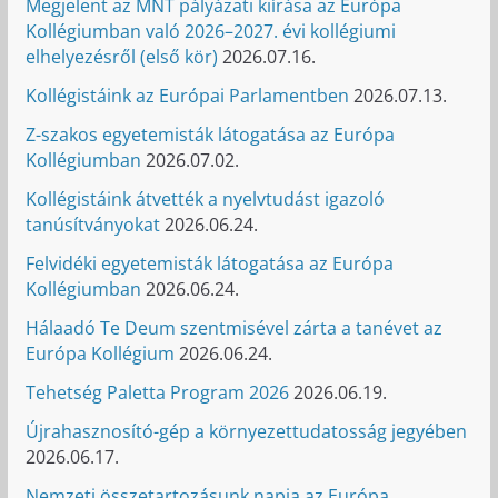
Megjelent az MNT pályázati kiírása az Európa
Kollégiumban való 2026–2027. évi kollégiumi
elhelyezésről (első kör)
2026.07.16.
Kollégistáink az Európai Parlamentben
2026.07.13.
Z-szakos egyetemisták látogatása az Európa
Kollégiumban
2026.07.02.
Kollégistáink átvették a nyelvtudást igazoló
tanúsítványokat
2026.06.24.
Felvidéki egyetemisták látogatása az Európa
Kollégiumban
2026.06.24.
Hálaadó Te Deum szentmisével zárta a tanévet az
Európa Kollégium
2026.06.24.
Tehetség Paletta Program 2026
2026.06.19.
Újrahasznosító-gép a környezettudatosság jegyében
2026.06.17.
Nemzeti összetartozásunk napja az Európa