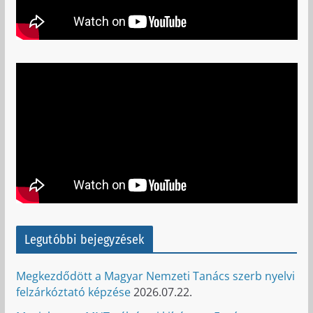
Legutóbbi bejegyzések
Megkezdődött a Magyar Nemzeti Tanács szerb nyelvi
felzárkóztató képzése
2026.07.22.