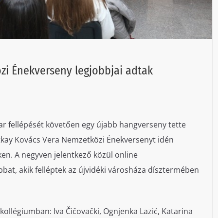
zi Énekverseny legjobbjai adtak
ar fellépését követően egy újabb hangverseny tette
tkay Kovács Vera Nemzetközi Énekversenyt idén
en. A negyven jelentkező közül online
bbat, akik felléptek az újvidéki városháza dísztermében
 kollégiumban: Iva Čičovački, Ognjenka Lazić, Katarina