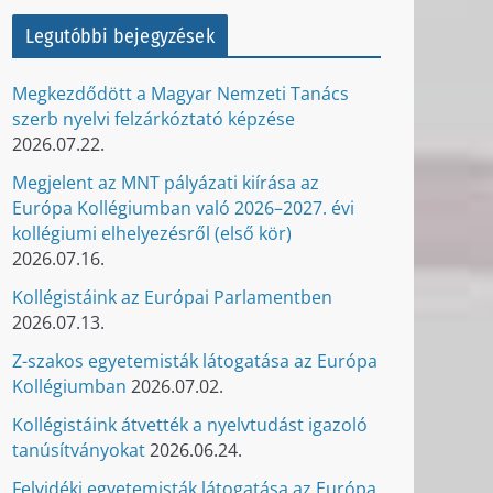
Legutóbbi bejegyzések
Megkezdődött a Magyar Nemzeti Tanács
szerb nyelvi felzárkóztató képzése
2026.07.22.
Megjelent az MNT pályázati kiírása az
Európa Kollégiumban való 2026–2027. évi
kollégiumi elhelyezésről (első kör)
2026.07.16.
Kollégistáink az Európai Parlamentben
2026.07.13.
Z-szakos egyetemisták látogatása az Európa
Kollégiumban
2026.07.02.
Kollégistáink átvették a nyelvtudást igazoló
tanúsítványokat
2026.06.24.
Felvidéki egyetemisták látogatása az Európa