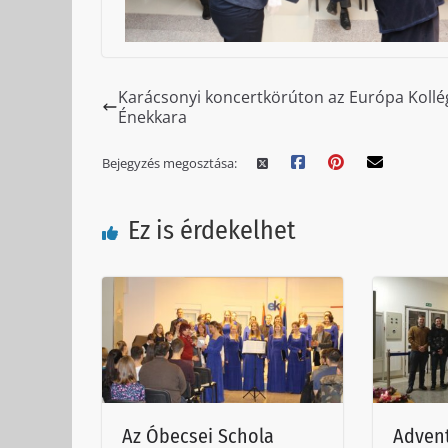
Karácsonyi koncertkörúton az Európa Koll
Énekkara
Bejegyzés megosztása:
Ez is érdekelhet
Az Óbecsei Schola
Adven