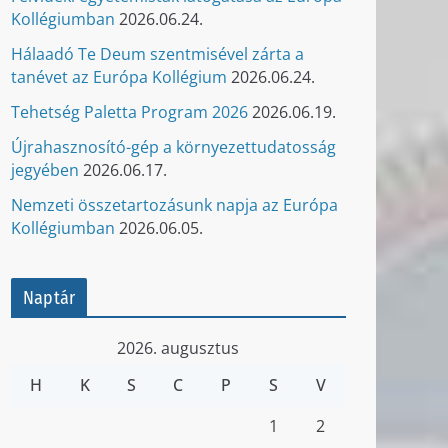
Kollégiumban
2026.06.24.
Hálaadó Te Deum szentmisével zárta a
tanévet az Európa Kollégium
2026.06.24.
Tehetség Paletta Program 2026
2026.06.19.
Újrahasznosító-gép a környezettudatosság
jegyében
2026.06.17.
Nemzeti összetartozásunk napja az Európa
Kollégiumban
2026.06.05.
Naptár
2026. augusztus
H
K
S
C
P
S
V
1
2