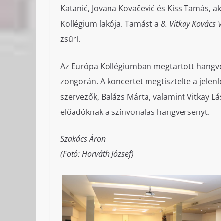
Katanić, Jovana Kovačević és Kiss Tamás, a
Kollégium lakója. Tamást a
8. Vitkay Kovács
zsűri.
Az Európa Kollégiumban megtartott hangve
zongorán. A koncertet megtisztelte a jelenl
szervezők, Balázs Márta, valamint Vitkay Lá
előadóknak a színvonalas hangversenyt.
Szakács Áron
(Fotó: Horváth József)