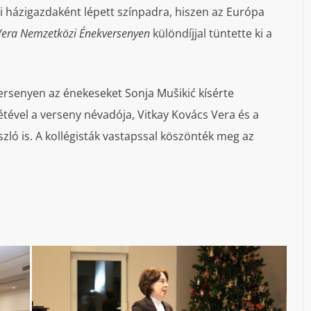
ki házigazdaként lépett színpadra, hiszen az Európa
 Vera Nemzetközi Énekversenyen
különdíjjal tüntette ki a
rsenyen az énekeseket Sonja Mušikić kísérte
étével a verseny névadója, Vitkay Kovács Vera és a
szló is. A kollégisták vastapssal köszönték meg az