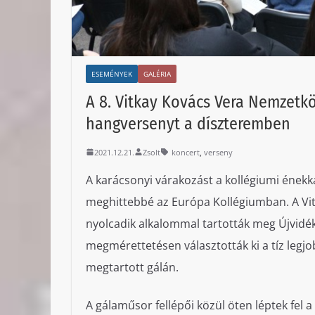
ESEMÉNYEK
GALÉRIA
A 8. Vitkay Kovács Vera Nemzetkö
hangversenyt a díszteremben
,
2021.12.21.
Zsolt
koncert
verseny
A karácsonyi várakozást a kollégiumi énekk
meghittebbé az Európa Kollégiumban. A Vi
nyolcadik alkalommal tartották meg Újvidék
megmérettetésen választották ki a tíz legjo
megtartott gálán.
A gálaműsor fellépői közül öten léptek fel a