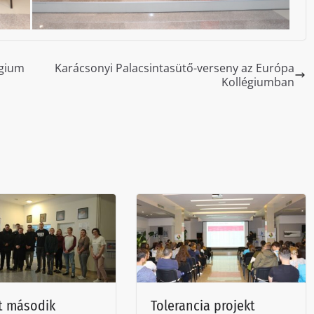
égium
Karácsonyi Palacsintasütő-verseny az Európa
Kollégiumban
t második
Tolerancia projekt