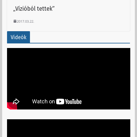
„Vízióból tettek”
2017.03.22.
Videók