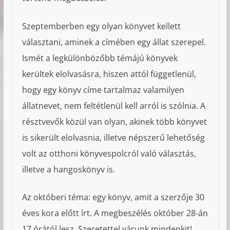
Szeptemberben egy olyan könyvet kellett
választani, aminek a címében egy állat szerepel.
Ismét a legkülönbözőbb témájú könyvek
kerültek elolvasásra, hiszen attól függetlenül,
hogy egy könyv címe tartalmaz valamilyen
állatnevet, nem feltétlenül kell arról is szólnia. A
résztvevők közül van olyan, akinek több könyvet
is sikerült elolvasnia, illetve népszerű lehetőség
volt az otthoni könyvespolcról való választás,
illetve a hangoskönyv is.
Az októberi téma: egy könyv, amit a szerzője 30
éves kora előtt írt. A megbeszélés október 28-án
17 órától lesz. Szeretettel várunk mindenkit!