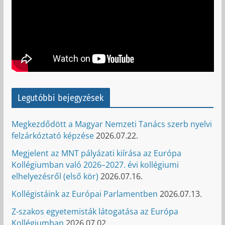
Legutóbbi bejegyzések
Megkezdődött a Magyar Nemzeti Tanács szerb nyelvi
felzárkóztató képzése
2026.07.22.
Megjelent az MNT pályázati kiírása az Európa
Kollégiumban való 2026–2027. évi kollégiumi
elhelyezésről (első kör)
2026.07.16.
Kollégistáink az Európai Parlamentben
2026.07.13.
Z-szakos egyetemisták látogatása az Európa
Kollégiumban
2026.07.02.