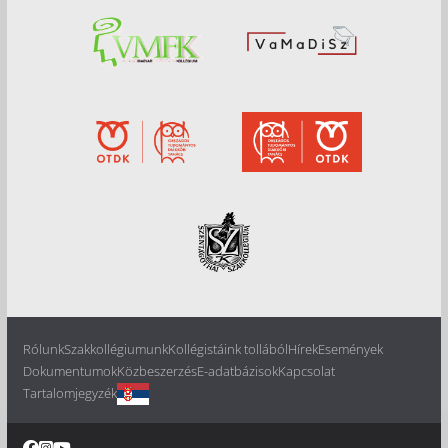
Rólunk
Szakkollégiumunk
Kollégistáink tollából
Hírek
Események
Dokumentumok
Közbeszerzés
E-adatbázisok
Kapcsolat
Tartalomjegyzék