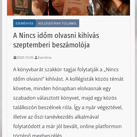
ESEMÉNYEK
KOLLÉGISTÁINK TOLLÁBÓL
A Nincs időm olvasni kihívás
szeptemberi beszámolója
2020.10.05.
Karolina
A könyvbarát szakkör tagjai folytatják a „Nincs
időm olvasni” kihívást. A kollégisták közös témát
követve, minden hónapban elolvasnak egy
szabadon választott könyvet, majd egy közös
találkozón beszélnek róla. Így a nyár végeztével,
illetve az őszi tanévkezdés alkalmával
folytatódott a már jól bevált, online platformon
történő megbeszélés.