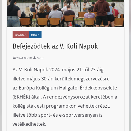
GALÉRIA
HÍREK
Befejeződtek az V. Koli Napok
2024.05.30.
Zsolt
Az V. Koli Napok 2024. május 21-től 23-áig,
illetve május 30-án kerültek megszervezésre
az Európa Kollégium Hallgatói Érdekképviselete
(EKHÉK) által. A rendezvénysorozat keretében a
kollégisták esti programokon vehettek részt,
illetve több sport- és e-sportversenyen is
vetélkedhettek.