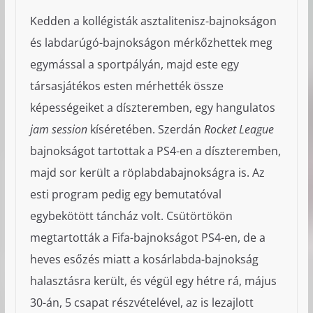
Kedden a kollégisták asztalitenisz-bajnokságon
és labdarúgó-bajnokságon mérkőzhettek meg
egymással a sportpályán, majd este egy
társasjátékos esten mérhették össze
képességeiket a díszteremben, egy hangulatos
jam session
kíséretében. Szerdán
Rocket League
bajnokságot tartottak a PS4-en a díszteremben,
majd sor került a röplabdabajnokságra is. Az
esti program pedig egy bemutatóval
egybekötött táncház volt. Csütörtökön
megtartották a Fifa-bajnokságot PS4-en, de a
heves esőzés miatt a kosárlabda-bajnokság
halasztásra került, és végül egy hétre rá, május
30-án, 5 csapat részvételével, az is lezajlott