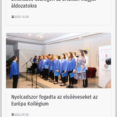
áldozatokra
2025.10.28.
Nyolcadszor fogadta az elsőéveseket az
Európa Kollégium
2022.09.30.