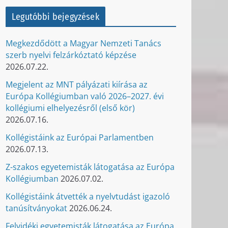
Legutóbbi bejegyzések
Megkezdődött a Magyar Nemzeti Tanács
szerb nyelvi felzárkóztató képzése
2026.07.22.
Megjelent az MNT pályázati kiírása az
Európa Kollégiumban való 2026–2027. évi
kollégiumi elhelyezésről (első kör)
2026.07.16.
Kollégistáink az Európai Parlamentben
2026.07.13.
Z-szakos egyetemisták látogatása az Európa
Kollégiumban
2026.07.02.
Kollégistáink átvették a nyelvtudást igazoló
tanúsítványokat
2026.06.24.
Felvidéki egyetemisták látogatása az Európa