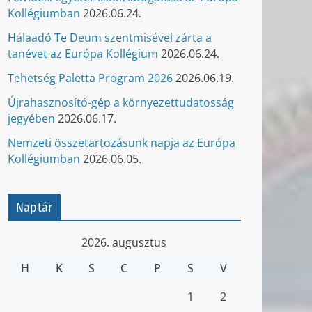
Kollégiumban
2026.06.24.
Hálaadó Te Deum szentmisével zárta a
tanévet az Európa Kollégium
2026.06.24.
Tehetség Paletta Program 2026
2026.06.19.
Újrahasznosító-gép a környezettudatosság
jegyében
2026.06.17.
Nemzeti összetartozásunk napja az Európa
Kollégiumban
2026.06.05.
Naptár
2026. augusztus
H
K
S
C
P
S
V
1
2