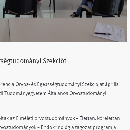
zségtudományi Szekciót
encia Orvos- és Egészségtudományi Szekcióját április
zegedi Tudományegyetem Általános Orvostudományi
voltak az Elméleti orvostudományok – Élettan, kórélettan
 orvostudományok – Endokrinológia tagozat programja