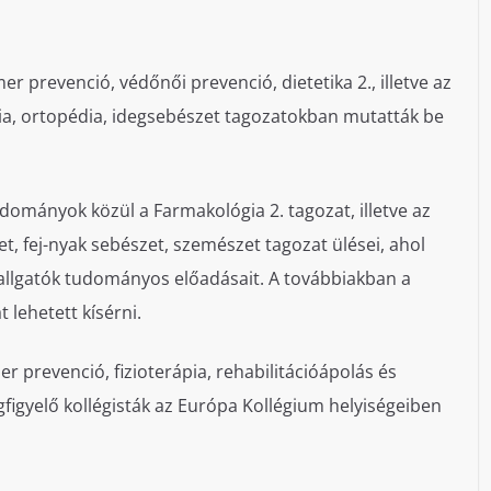
prevenció, védőnői prevenció, dietetika 2., illetve az
, ortopédia, idegsebészet tagozatokban mutatták be
udományok közül a Farmakológia 2. tagozat, illetve az
, fej-nyak sebészet, szemészet tagozat ülései, ahol
hallgatók tudományos előadásait. A továbbiakban a
lehetett kísérni.
r prevenció, fizioterápia, rehabilitációápolás és
gfigyelő kollégisták az Európa Kollégium helyiségeiben