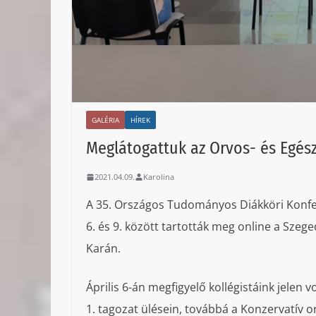
GALÉRIA
HÍREK
Meglátogattuk az Orvos- és Egés
2021.04.09.
Karolina
A 35. Országos Tudományos Diákköri Konfer
6. és 9. között tartották meg online a S
Karán.
Április 6-án megfigyelő kollégistáink jelen 
1. tagozat ülésein, továbbá a Konzervatív