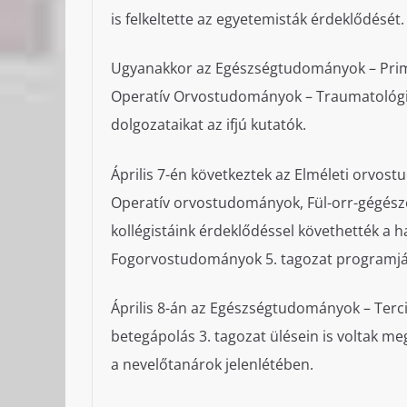
is felkeltette az egyetemisták érdeklődését.
Ugyanakkor az Egészségtudományok – Primer 
Operatív Orvostudományok – Traumatológia
dolgozataikat az ifjú kutatók.
Április 7-én következtek az Elméleti orvost
Operatív orvostudományok, Fül-orr-gégészet
kollégistáink érdeklődéssel követhették a 
Fogorvostudományok 5. tagozat programját 
Április 8-án az Egészségtudományok – Tercie
betegápolás 3. tagozat ülésein is voltak me
a nevelőtanárok jelenlétében.