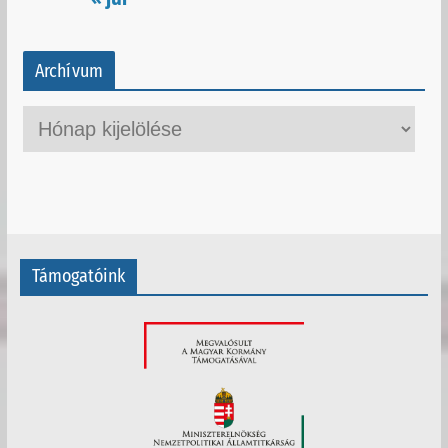
Archívum
A
r
c
h
í
v
Támogatóink
u
m