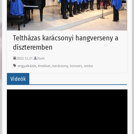
Teltházas karácsonyi hangverseny a
díszteremben
2022.12.21.
Zsolt
,
,
,
,
angyalkázás
énekkar
karácsony
koncert
szoba
Videók