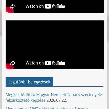
Legutóbbi bejegyzések
Megkezdődött a Magyar Nemzeti Tanács szerb nyelvi
felzárkóztató képzése
2026.07.22.
Megjelent az MNT pályázati kiírása az Európa