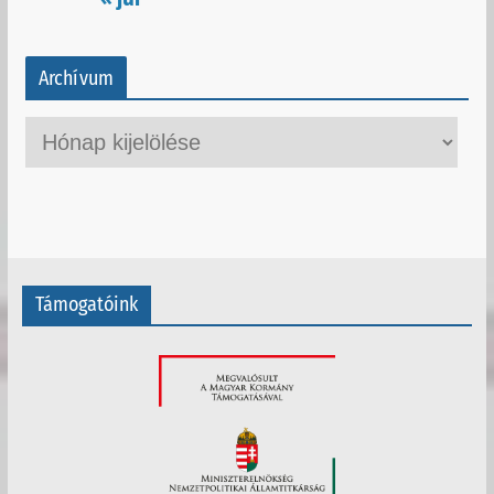
Archívum
A
r
c
h
í
v
Támogatóink
u
m