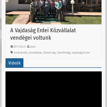
A Vajdaság Erdei Közvállalat
vendégei voltunk
2017.05.21.
Zsolt
,
,
,
,
kirándulás
közvállalat
Obedi-láp
Szerémség
Vajdaság Erdei
Videók