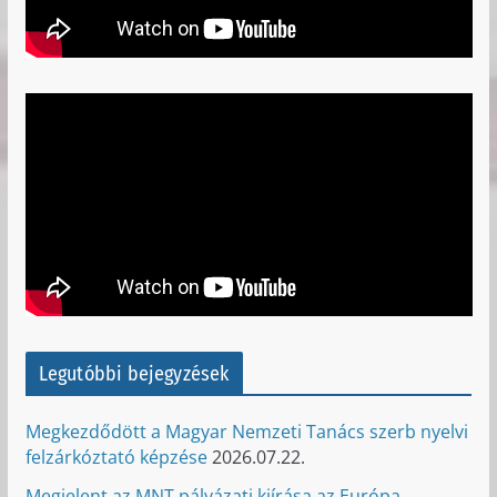
Legutóbbi bejegyzések
Megkezdődött a Magyar Nemzeti Tanács szerb nyelvi
felzárkóztató képzése
2026.07.22.
Megjelent az MNT pályázati kiírása az Európa