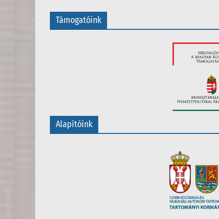
Támogatóink
Alapítóink