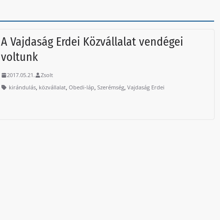
A Vajdaság Erdei Közvállalat vendégei
voltunk
2017.05.21.
Zsolt
,
,
,
,
kirándulás
közvállalat
Obedi-láp
Szerémség
Vajdaság Erdei