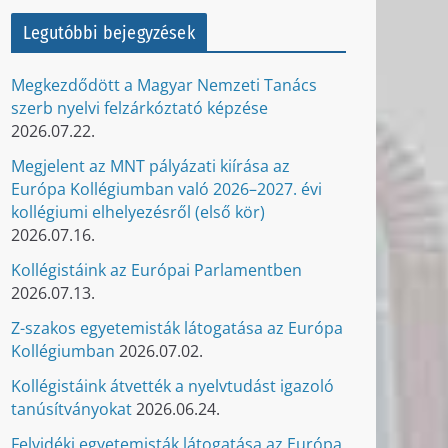
Legutóbbi bejegyzések
Megkezdődött a Magyar Nemzeti Tanács
szerb nyelvi felzárkóztató képzése
2026.07.22.
Megjelent az MNT pályázati kiírása az
Európa Kollégiumban való 2026–2027. évi
kollégiumi elhelyezésről (első kör)
2026.07.16.
Kollégistáink az Európai Parlamentben
2026.07.13.
Z-szakos egyetemisták látogatása az Európa
Kollégiumban
2026.07.02.
Kollégistáink átvették a nyelvtudást igazoló
tanúsítványokat
2026.06.24.
Felvidéki egyetemisták látogatása az Európa