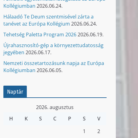
Kollégiumban
2026.06.24.
Hálaadó Te Deum szentmisével zárta a
tanévet az Európa Kollégium
2026.06.24.
Tehetség Paletta Program 2026
2026.06.19.
Újrahasznosító-gép a környezettudatosság
jegyében
2026.06.17.
Nemzeti összetartozásunk napja az Európa
Kollégiumban
2026.06.05.
Naptár
2026. augusztus
H
K
S
C
P
S
V
1
2