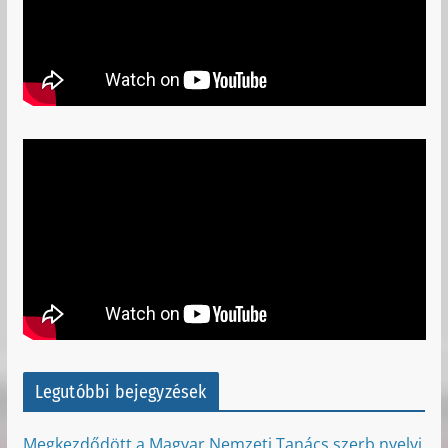
Legutóbbi bejegyzések
Megkezdődött a Magyar Nemzeti Tanács szerb nyelvi