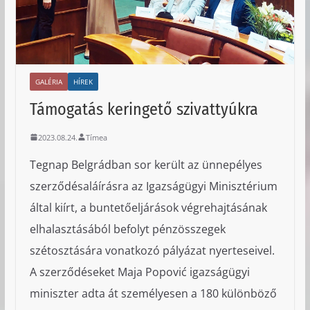
GALÉRIA
HÍREK
Támogatás keringető szivattyúkra
2023.08.24.
Tímea
Tegnap Belgrádban sor került az ünnepélyes
szerződésaláírásra az Igazságügyi Minisztérium
által kiírt, a buntetőeljárások végrehajtásának
elhalasztásából befolyt pénzösszegek
szétosztására vonatkozó pályázat nyerteseivel.
A szerződéseket Maja Popović igazságügyi
miniszter adta át személyesen a 180 különböző