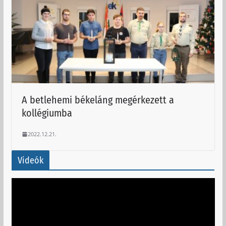
A betlehemi békeláng megérkezett a
kollégiumba
2022.12.21.
Videók