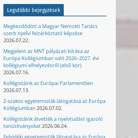
Legutóbbi bejegyzések
Megkezdődött a Magyar Nemzeti Tanács
szerb nyelvi felzárkóztató képzése
2026.07.22.
Megjelent az MNT pályázati kiírása az
Európa Kollégiumban való 2026–2027. évi
kollégiumi elhelyezésről (első kör)
2026.07.16.
Kollégistáink az Európai Parlamentben
2026.07.13.
Z-szakos egyetemisták látogatása az Európa
Kollégiumban
2026.07.02.
Kollégistáink átvették a nyelvtudást igazoló
tanúsítványokat
2026.06.24.
Felvidéki egyetemisták látogatása az Európa