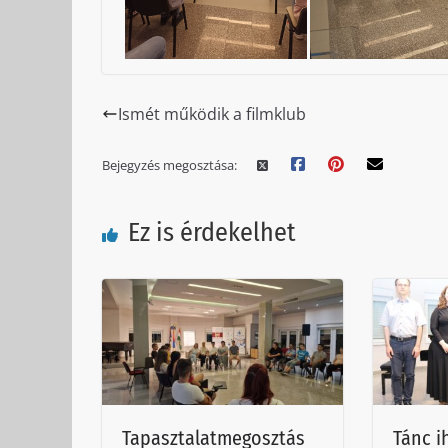
Ismét működik a filmklub
Bejegyzés megosztása:
Ez is érdekelhet
Tapasztalatmegosztás
Tánc i