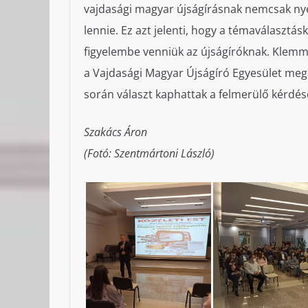
vajdasági magyar újságírásnak nemcsak ny
lennie. Ez azt jelenti, hogy a témaválasztá
figyelembe venniük az újságíróknak. Klemm J
a Vajdasági Magyar Újságíró Egyesület mega
során választ kaphattak a felmerülő kérdés
Szakács Áron
(Fotó: Szentmártoni László)