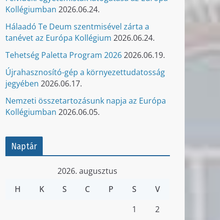
Kollégiumban
2026.06.24.
Hálaadó Te Deum szentmisével zárta a
tanévet az Európa Kollégium
2026.06.24.
Tehetség Paletta Program 2026
2026.06.19.
Újrahasznosító-gép a környezettudatosság
jegyében
2026.06.17.
Nemzeti összetartozásunk napja az Európa
Kollégiumban
2026.06.05.
Naptár
2026. augusztus
H
K
S
C
P
S
V
1
2