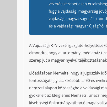
vezető szerepet ezen értelmiségen
függ a vajdasági magyarság jövőj
vajdasági magyarságot.” – mondt
és a vajdasági magyar újságírói é
A Vajdasági RTV vezérigazgató-helyetteseként
elmondta, hogy a tartományi médiaház tize
szerep jut a magyar nyelvű tájékoztatásnak
Előadásában kiemelte, hogy a jugoszláv id
fontosságát, így csak később, a 90-es évek
nemzeti alapon közösségbe a vajdasági mag
gyökereit az Ideiglenes Nemzeti Tanács meg
kisebbségi önkormányzatban ő maga volt a t