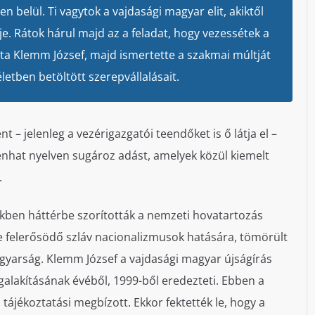
 belül. Ti vagytok a vajdasági magyar elit, akiktől
e. Rátok hárul majd az a feladat, hogy vezessétek a
a Klemm József, majd ismertette a szakmai múltját
letben betöltött szerepvállalásait.
 – jelenleg a vezérigazgatói teendőket is ő látja el –
nhat nyelven sugároz adást, amelyek közül kiemelt
.
őkben háttérbe szorították a nemzeti hovatartozás
re felerősödő szláv nacionalizmusok hatására, tömörült
yarság. Klemm József a vajdasági magyar újságírás
alakításának évéből, 1999-ből eredezteti. Ebben a
ájékoztatási megbízott. Ekkor fektették le, hogy a