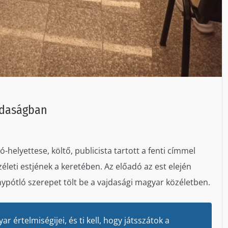
jdaságban
helyettese, költő, publicista tartott a fenti címmel
leti estjének a keretében. Az előadó az est elején
ypótló szerepet tölt be a vajdasági magyar közéletben.
r értelmiségijei, és ti kell, hogy játsszátok a