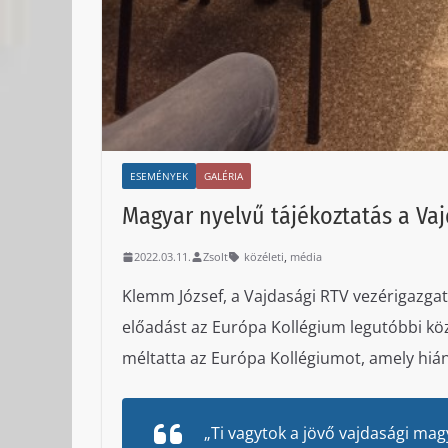
ESEMÉNYEK
GALÉRIA
Magyar nyelvű tájékoztatás a Va
,
2022.03.11.
Zsolt
közéleti
média
Klemm József, a Vajdasági RTV vezérigazgató-
előadást az Európa Kollégium legutóbbi közé
méltatta az Európa Kollégiumot, amely hián
„Ti vagytok a jövő vajdasági magya