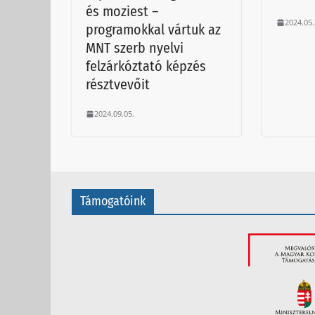
és moziest –
2024.05.
programokkal vártuk az
MNT szerb nyelvi
felzárkóztató képzés
résztvevőit
2024.09.05.
Támogatóink