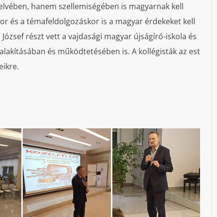
elvében, hanem szellemiségében is magyarnak kell
skor és a témafeldolgozáskor is a magyar érdekeket kell
ózsef részt vett a vajdasági magyar újságíró-iskola és
lakításában és működtetésében is. A kollégisták az est
eikre.