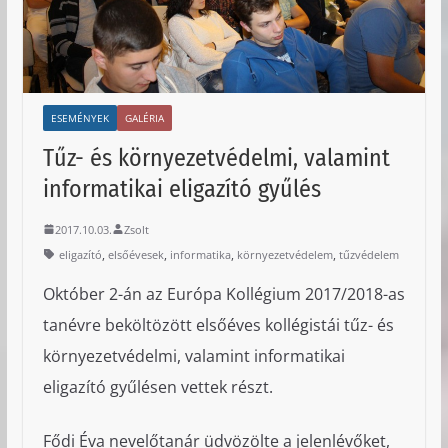
ESEMÉNYEK
GALÉRIA
Tűz- és környezetvédelmi, valamint
informatikai eligazító gyűlés
2017.10.03.
Zsolt
,
,
,
,
eligazító
elsőévesek
informatika
környezetvédelem
tűzvédelem
Október 2-án az Európa Kollégium 2017/2018-as
tanévre beköltözött elsőéves kollégistái tűz- és
környezetvédelmi, valamint informatikai
eligazító gyűlésen vettek részt.
Fődi Éva nevelőtanár üdvözölte a jelenlévőket,