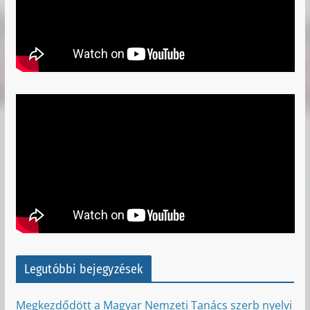
Legutóbbi bejegyzések
Megkezdődött a Magyar Nemzeti Tanács szerb nyelvi