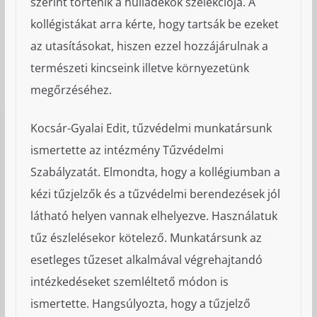
szerint történik a hulladékok szelekciója. A
kollégistákat arra kérte, hogy tartsák be ezeket
az utasításokat, hiszen ezzel hozzájárulnak a
természeti kincseink illetve környezetünk
megőrzéséhez.
Kocsár-Gyalai Edit, tűzvédelmi munkatársunk
ismertette az intézmény Tűzvédelmi
Szabályzatát. Elmondta, hogy a kollégiumban a
kézi tűzjelzők és a tűzvédelmi berendezések jól
látható helyen vannak elhelyezve. Használatuk
tűz észlelésekor kötelező. Munkatársunk az
esetleges tűzeset alkalmával végrehajtandó
intézkedéseket szemléltető módon is
ismertette. Hangsúlyozta, hogy a tűzjelző