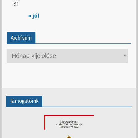
31
« júl
Archívum
A
r
c
h
í
v
Támogatóink
u
m