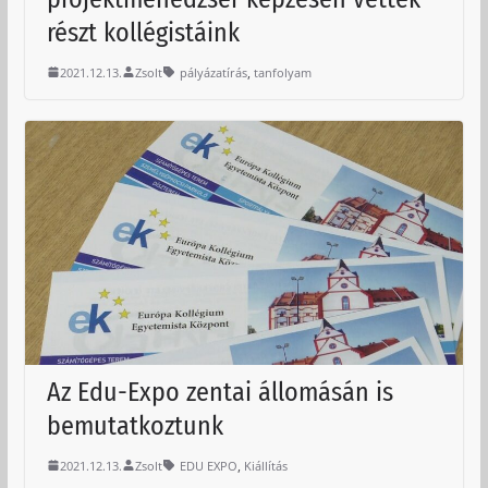
részt kollégistáink
,
2021.12.13.
Zsolt
pályázatírás
tanfolyam
Az Edu-Expo zentai állomásán is
bemutatkoztunk
,
2021.12.13.
Zsolt
EDU EXPO
Kiállítás