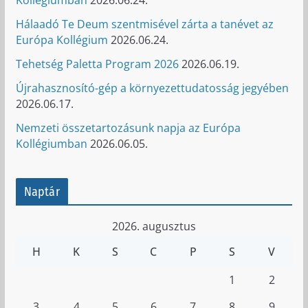
Hálaadó Te Deum szentmisével zárta a tanévet az
Európa Kollégium
2026.06.24.
Tehetség Paletta Program 2026
2026.06.19.
Újrahasznosító-gép a környezettudatosság jegyében
2026.06.17.
Nemzeti összetartozásunk napja az Európa
Kollégiumban
2026.06.05.
Naptár
2026. augusztus
H
K
S
C
P
S
V
1
2
3
4
5
6
7
8
9