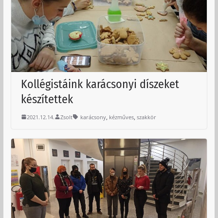
Kollégistáink karácsonyi díszeket
készítettek
,
,
2021.12.14.
Zsolt
karácsony
kézműves
szakkör