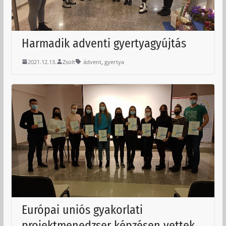
Harmadik adventi gyertyagyújtás
,
2021.12.13.
Zsolt
ádvent
gyertya
Európai uniós gyakorlati
projektmenedzser képzésen vettek