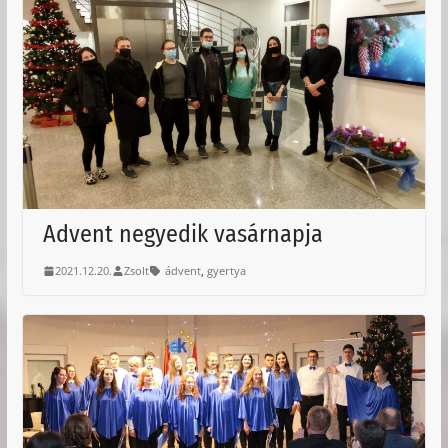
Advent negyedik vasárnapja
,
2021.12.20.
Zsolt
ádvent
gyertya