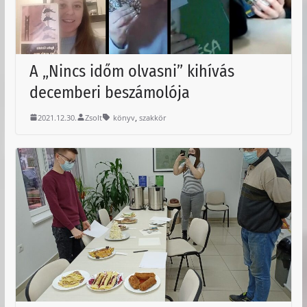
A „Nincs időm olvasni” kihívás
decemberi beszámolója
,
2021.12.30.
Zsolt
könyv
szakkör