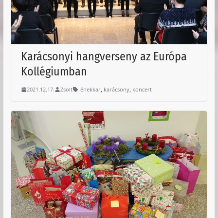
Karácsonyi hangverseny az Európa
Kollégiumban
,
,
2021.12.17.
Zsolt
énekkar
karácsony
koncert