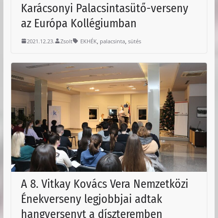
Karácsonyi Palacsintasütő-verseny
az Európa Kollégiumban
,
,
2021.12.23.
Zsolt
EKHÉK
palacsinta
sütés
A 8. Vitkay Kovács Vera Nemzetközi
Énekverseny legjobbjai adtak
hangversenyt a díszteremben