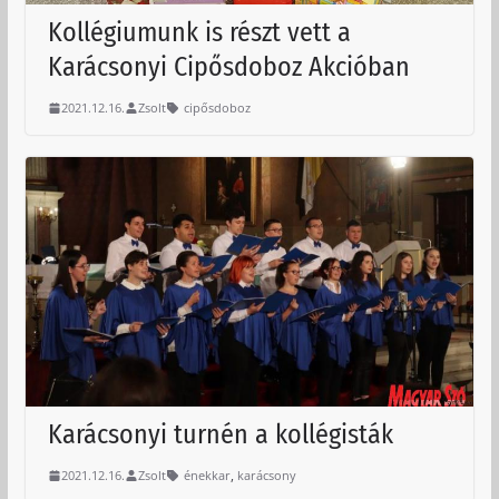
Kollégiumunk is részt vett a
Karácsonyi Cipősdoboz Akcióban
2021.12.16.
Zsolt
cipősdoboz
Karácsonyi turnén a kollégisták
,
2021.12.16.
Zsolt
énekkar
karácsony