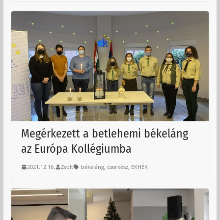
Megérkezett a betlehemi békeláng
az Európa Kollégiumba
,
,
2021.12.16.
Zsolt
békeláng
cserkész
EKHÉK