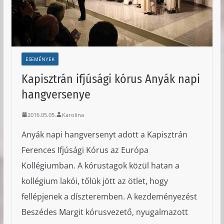
ESEMÉNYEK
Kapisztrán ifjúsági kórus Anyák napi
hangversenye
2016.05.05.
Karolina
Anyák napi hangversenyt adott a Kapisztrán
Ferences Ifjúsági Kórus az Európa
Kollégiumban. A kórustagok közül hatan a
kollégium lakói, tőlük jött az ötlet, hogy
fellépjenek a díszteremben. A kezdeményezést
Beszédes Margit kórusvezető, nyugalmazott