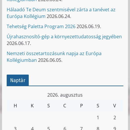
Hálaadó Te Deum szentmisével zárta a tanévet az
Európa Kollégium
2026.06.24.
Tehetség Paletta Program 2026
2026.06.19.
Újrahasznosító-gép a környezettudatosság jegyében
2026.06.17.
Nemzeti összetartozásunk napja az Európa
Kollégiumban
2026.06.05.
Naptár
2026. augusztus
H
K
S
C
P
S
V
1
2
3
4
5
6
7
8
9