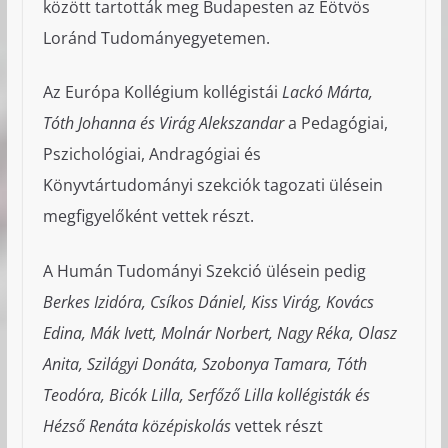
között tartották meg Budapesten az Eötvös
Loránd Tudományegyetemen.
Az Európa Kollégium kollégistái
Lackó Márta,
Tóth Johanna és Virág Alekszandar
a Pedagógiai,
Pszichológiai, Andragógiai és
Könyvtártudományi szekciók tagozati ülésein
megfigyelőként vettek részt.
A Humán Tudományi Szekció ülésein pedig
Berkes Izidóra, Csíkos Dániel, Kiss Virág, Kovács
Edina, Mák Ivett, Molnár Norbert, Nagy Réka, Olasz
Anita, Szilágyi Donáta, Szobonya Tamara, Tóth
Teodóra, Bicók Lilla, Serfőző Lilla kollégisták és
Hézső Renáta középiskolás
vettek részt