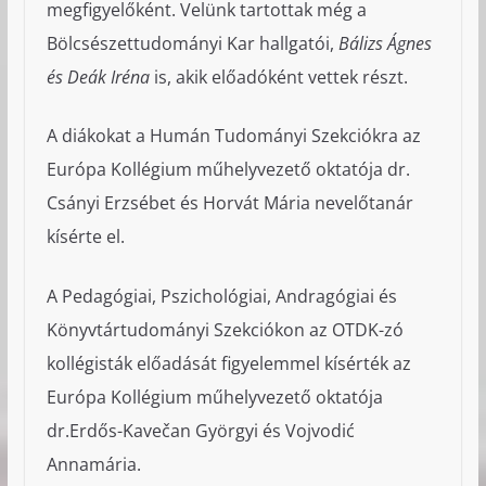
megfigyelőként. Velünk tartottak még a
Bölcsészettudományi Kar hallgatói,
Bálizs Ágnes
és Deák Iréna
is, akik előadóként vettek részt.
A diákokat a Humán Tudományi Szekciókra az
Európa Kollégium műhelyvezető oktatója dr.
Csányi Erzsébet és Horvát Mária nevelőtanár
kísérte el.
A Pedagógiai, Pszichológiai, Andragógiai és
Könyvtártudományi Szekciókon az OTDK-zó
kollégisták előadását figyelemmel kísérték az
Európa Kollégium műhelyvezető oktatója
dr.Erdős-Kavečan Györgyi és Vojvodić
Annamária.