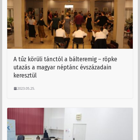
A tűz körüli tánctól a bálteremig – röpke
utazás a magyar néptánc évszázadain
keresztül
2023.05.25.