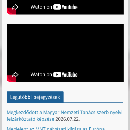
Legutóbbi bejegyzések
Megkezdődött a Magyar Nemzeti Tanács szerb nyelvi
felzárkóztató képzése
2026.07.22.
Megjelent az MNT pályázati kiírása az Európa