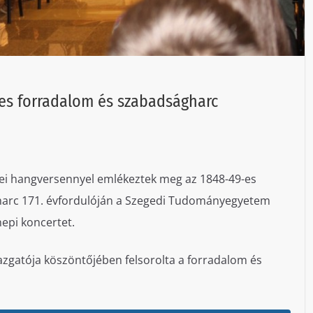
es forradalom és szabadságharc
ei hangversennyel emlékeztek meg az 1848-49-es
harc 171. évfordulóján a Szegedi Tudományegyetem
epi koncertet.
gazgatója köszöntőjében felsorolta a forradalom és