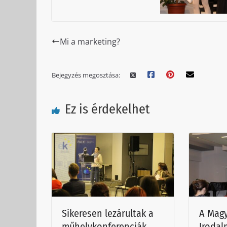
Mi a marketing?
Bejegyzés megosztása:
Ez is érdekelhet
Sikeresen lezárultak a
A Magy
műhelykonferenciák
Irodal