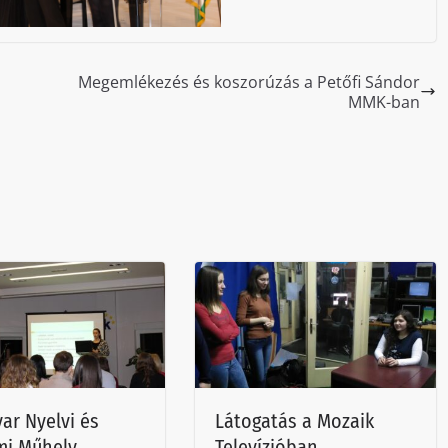
Megemlékezés és koszorúzás a Petőfi Sándor
MMK-ban
ar Nyelvi és
Látogatás a Mozaik
mi Műhely
Televízióban