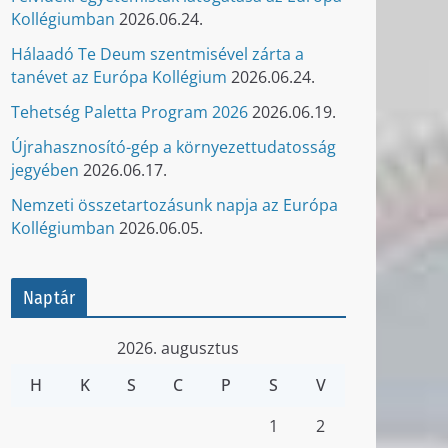
Kollégiumban
2026.06.24.
Hálaadó Te Deum szentmisével zárta a
tanévet az Európa Kollégium
2026.06.24.
Tehetség Paletta Program 2026
2026.06.19.
Újrahasznosító-gép a környezettudatosság
jegyében
2026.06.17.
Nemzeti összetartozásunk napja az Európa
Kollégiumban
2026.06.05.
Naptár
2026. augusztus
H
K
S
C
P
S
V
1
2