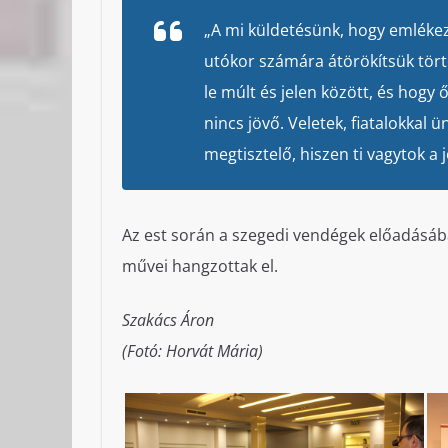
„A mi küldetésünk, hogy emlékez
utókor számára átörökítsük tö
le múlt és jelen között, és hogy ő
nincs jövő. Veletek, fiatalokka
megtisztelő, hiszen ti vagytok a 
Az est során a szegedi vendégek előadásába
művei hangzottak el.
Szakács Áron
(Fotó: Horvát Mária)