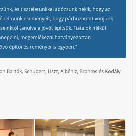
zünk, és tiszteletünkkel adózzunk nekik, hogy az
rténelmünk eseményeit, hogy párhuzamot vonjunk
seinktől tanulva a jövőt építsük. Fiatalok nélkül
l ünnepelni, megemlékezni hatványozottan
jövő építői és reményei is egyben.”
n Bartók, Schubert, Liszt, Albéniz, Brahms és Kodály