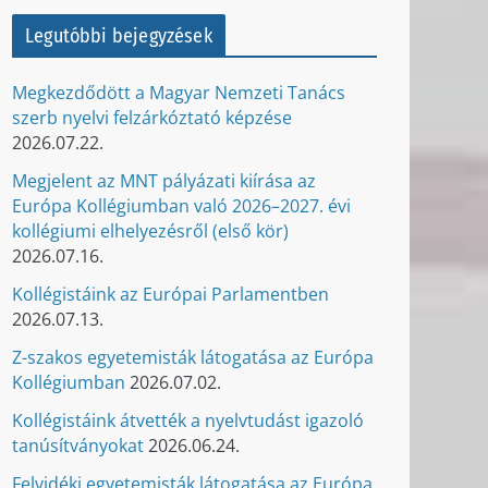
Legutóbbi bejegyzések
Megkezdődött a Magyar Nemzeti Tanács
szerb nyelvi felzárkóztató képzése
2026.07.22.
Megjelent az MNT pályázati kiírása az
Európa Kollégiumban való 2026–2027. évi
kollégiumi elhelyezésről (első kör)
2026.07.16.
Kollégistáink az Európai Parlamentben
2026.07.13.
Z-szakos egyetemisták látogatása az Európa
Kollégiumban
2026.07.02.
Kollégistáink átvették a nyelvtudást igazoló
tanúsítványokat
2026.06.24.
Felvidéki egyetemisták látogatása az Európa