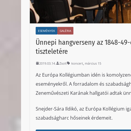
ESEMÉNYEK
GALÉRIA
Ünnepi hangverseny az 1848-49-
tiszteletére
,
2019.03.14.
Zsolt
koncert
március 15
Az Európa Kollégiumban idén is komolyzen
eseményekről. A forradalom és szabadság
Zeneművészeti Karának hallgatói adtak ünn
Snejder-Sára Ildikó, az Európa Kollégium i
szabadságharc hőseinek érdemeit.