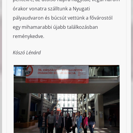
órakor vonatra szálltunk a Nyugati
pályaudvaron és búcsút vettünk a fővárostól
egy mihamarabbi újabb találkozásban
reménykedve.
Kószó Lénárd