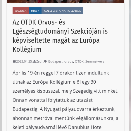
GALÉRIA
HÍREK
KOLLÉGISTÁINK TOLLÁBÓL
Az OTDK Orvos- és
Egészségtudományi Szekcióján is
képviseltette magát az Európa
Kollégium
,
,
,
2023.04.25.
Zsolt
Budapest
orvos
OTDK
Semmelweis
Április 19-én reggel 7 órakor tízen indultunk
útnak az Európa Kollégium elől egy 30
személyes kisbusszal, mely Szegedig vitt minket.
Onnan vonattal folytattuk az utazást
Budapestig. A Nyugati pályaudvarra érkeztünk,
ahonnan metróval mentünk végállomásunkra, a
keleti pályaudvarnál lévő Danubius Hotel