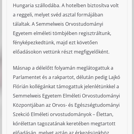
Hungaria szállodába. A hotelben biztosítva volt
a reggeli, melyet svéd asztal formájában
tálaltak. A Semmelweis Orvostudományi
Egyetem elméleti tömbjében regisztráltunk,
fényképezkedtünk, majd ezt követően
előadásokon vettünk részt megfigyelőként.
Másnap a délelőtt folyamán meglátogattuk a
Parlamentet és a rakpartot, délután pedig Lajkó
Flórián kollégánkat támogattuk jelenlétünkkel a
Semmelweis Egyetem Elméleti Orvostudományi
Központjában az Orvos- és Egészségtudományi
Szekció Elméleti orvostudományok – Élettan,
kórélettan tagozatának keretében megtartott
előadásán, melyet aztán az érkezésünkhöz