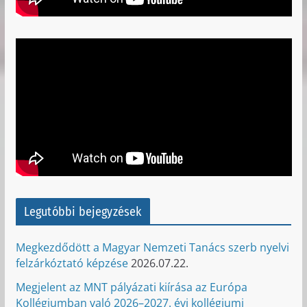
Legutóbbi bejegyzések
Megkezdődött a Magyar Nemzeti Tanács szerb nyelvi
felzárkóztató képzése
2026.07.22.
Megjelent az MNT pályázati kiírása az Európa
Kollégiumban való 2026–2027. évi kollégiumi