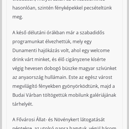
hasonlóan, szintén fényképekkel pecsételtünk
meg.
A késő délutáni órákban már a szabadidős
programunkat élvezhettük, mely egy
Dunamenti hajókázás volt, ahol egy welcome
drink várt minket, és élő cigányzene kísérte
végig hevesen dobogó büszke magyar szívünket
az anyaország hullámain. Este az egész várost
megvilágító fényekben gyönyörködtünk, majd a
Budai Várban töltögettük mobilunk galériájának
tárhelyét.
A Fővárosi Állat- és Növénykert látogatását
péntekre, az utolsó napra hagytuk, végül három